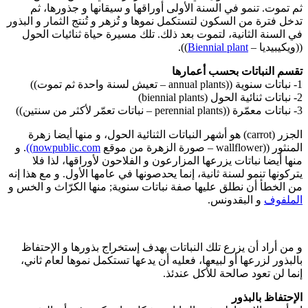
ثم تموت. تنمو في السنة الأولى أوراقها و سيقانها و جذورها، ثم
تدخل فترة من السكون لتستكمل نموها و تُزهر و تُنتج الثمار و البذور
في السنة الثانية، لتموت بعد ذلك. تلك مسيرة حياة ثنائيات الحول
((ويكيبيديا –
Biennial plant
)).
تقسم النباتات بحسب أعمارها
1- نباتات سنوية ((annual plants – تعيش لسنة واحدة ثم تموت))
2- نباتات ثنائية الحول (biennial plants)
3- نباتات معمّرة ((perennial plants – نباتات تعمّر لأكثر من سنتين))
الجزر (carrot) هو أشهر النباتات الثنائية الحول، و منها أيضا زهرة
المنثور ((wallflower – صورة الزهرة من موقع
nowpublic.com))
. و
منها أيضا نباتات يزرعها المزارعون و الفلاحون لأوراقها، لذا فلا
يتركونها تنمو لسنة ثانية، إنما يحدصونها في عامها الأول. و مع هذا إنه
من الخطأ أن نطلق عليها صفة نباتات سنوية; منها الكرّاث و الخس و
الملفوف
و البقدونس.
و من أراد أن يزرع تلك النباتات بهدف إستخراج بذورها و الإحتفاظ
بالبذور لزرعها أو لبيعها، فعليه أن يدعها تستكمل نموها لعام ثاني،
إنما لن تعود صالحة للأكل عندئذ.
الإحتفاظ بالبذور