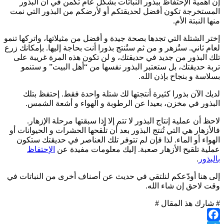
إن أهمية الإحتفاظ ببذور النباتات بشكل عام تكمن في أن البذور
المستخرجة تكون أفضل لحديقتكم أو لأرضكم من البذور التي نمت
منها النبتة الأم.
إختر الشتلة التي تجدها بصحة جيدة و أفضل من مثيلاتها، واتركها تنمو
لعام ثاني. ستُزهر و من ثم ستُنتج بذورا أنت بحاجة إليها. بإمكانك زرع
تلك البذور من جديد في حديقتك، و لن تكون هذه المرة غريبة على
تربة حديقتك، بل ستعتبر البذور نفسها من “أهل البيت” و ستنمو
بسلاسة و بنجاح بإذن الله.
لديك الآن بذورا كثيرة أنتجتها لك شتلة واحدة فقط. إحتفظ بتلك
البذور في مخزن، بعيدا عن الرطوبة و الهواء و أشعة الشمس.
لاحظ أن عملية إنتاج البذور لا تتم إلا إذا سبقتها مرحلة الإزهار.
فالأزهار هي التي تُنتج البذور بعد أن تلّقحها الحشرات و الحيوانات أو
الهواء أو الماء. لذا فإن لم تتوفر تلك العناصر في حديقتك ستكون
عملية تلقيح الأزهار صعبة. إليك معلومات مفيدة عن
الإحتفاظ
بالبذور
.
إلى هنا أودّعكم لنلتقي في حديث عن أصناف أخرى من النباتات في
وقت لاحق إن شاء الله.
# شارك هذ المقال #