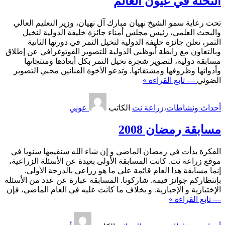
النخلة في عيون العالم
تحت رعاية سمو الشيخ نهيان مبارك آل نهيان، وزير التعليم العالي
والبحث العلمي، رئيس مجلس أمناء جائزة خليفة الدولية لنخيل
التمر، تعلن جائزة خليفة الدولية لنخيل التمر في دورتها الثانية
وبالتعاون مع رابطة أبوظبي الدولية للتصوير الفوتوغرافي عن إطلاق
مسابقة دولية، لتصوير شجرة نخيل التمر بكل أبعادها ومنتجاتها
وأدواتها وظروفها ومشتقاتها. وتدعو الأخوة الفنانين محبي التصوير
الضوئي
— تابع القراءة »
أحداث ونشاطات
،
زراعة نت
الكاتب
عوني
مسابقة رمضان 2008
الفكرة بدأت في رمضان الماضي و إن شاء الله سنقيمها سنويا في
موقع زراعة نت. كانت المسابقة الأولى بعيدة عن الأسئلة الزراعية،
إنما مسابقة هذا العام قائمة على ما هو زراعي بالدرجة الأولى.
بإنتظاركم جوائز قيمة. شاركونا. المسابقة عبارة عن عدد من الأسئلة
الإختيارية و الإجبارية. و بخلاف ما كانت عليه في العام الماضي، فإن
— تابع القراءة »