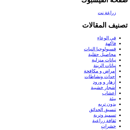
تصنيف المقالات
في الوعاء
فاكهة
فسيولوجيا النبات
محاصيل حقلية
نباتات منزلية
نباتات الزينة
أمراض و مكافحة
أحداث ونشاطات
أزهار و ورود
أشجار خشبية
أعشاب
بيئة
بدون تربه
تنسيق الحدائق
تسميد وتربة
ثقافة زراعية
حشرات