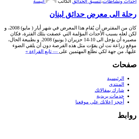
أحداث ونشاطات
،
تنسيق الحدائق
الكاتب
أنيسة
رحلة الى معرض حدائق لبنان
كان من المفترض أن يُقام هذا المعرض في شهر أيار ( مايو) 2008، و
لكن لعله بسبب الأحداث المؤلمة التي عصفت بتلك الفترة، فكان
مصيره أن يؤجل الى 10-14 حزيران ( يونيو) 2008. و بطبيعة الحال،
موقع زراعة نت لن يفوّت مثل هذه الفرصة دون أن يلقي الضوء
عليها، من جهة لكي نطلع المهتمين على
— تابع القراءة »
صفحات
الرئيسية
المنتدى
شارك بمقالاتك
خدمات بريدية
أحجز إعلانك على موقعنا
روابط