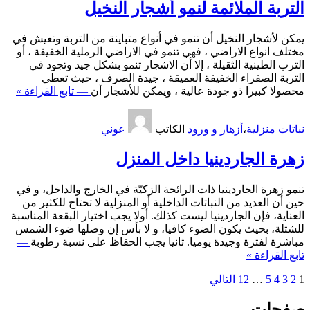
التربة الملائمة لنمو أشجار النخيل
يمكن لأشجار النخيل أن تنمو في أنواع متباينة من التربة وتعيش في
مختلف انواع الاراضي ، فهي تنمو في الاراضي الرملية الخفيفة ، أو
الترب الطينية الثقيلة ، إلا أن الاشجار تنمو بشكل جيد وتجود في
التربة الصفراء الخفيفة العميقة ، جيدة الصرف ، حيث تعطي
محصولا كبيرا ذو جودة عالية ، ويمكن للأشجار أن
— تابع القراءة »
نباتات منزلية
،
أزهار و ورود
الكاتب
عوني
زهرة الجاردينيا داخل المنزل
تنمو زهرة الجاردينيا ذات الرائحة الزكيّة في الخارج والداخل، و في
حين أن العديد من النباتات الداخلية أو المنزلية لا تحتاج للكثير من
العناية، فإن الجاردينيا ليست كذلك. أولا يجب اختيار البقعة المناسبة
للشتلة، بحيث يكون الضوء كافيا، و لا بأس إن وصلها ضوء الشمس
مباشرة لفترة وجيدة يوميا. ثانيا يجب الحفاظ على نسبة رطوبة
—
تابع القراءة »
تعدد
1
2
3
4
5
…
12
التالي
صفحات
صفحات