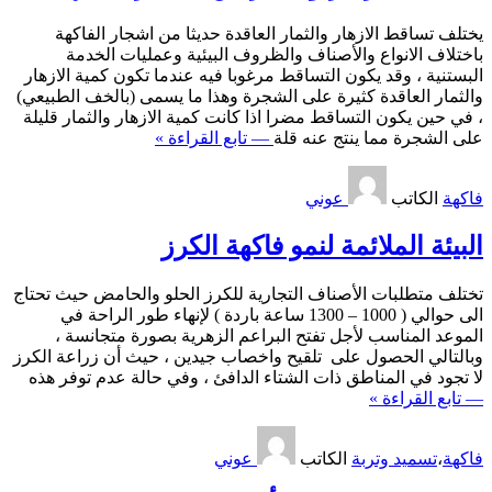
يختلف تساقط الازهار والثمار العاقدة حديثا من اشجار الفاكهة
باختلاف الانواع والأصناف والظروف البيئية وعمليات الخدمة
البستنية ، وقد يكون التساقط مرغوبا فيه عندما تكون كمية الازهار
والثمار العاقدة كثيرة على الشجرة وهذا ما يسمى (بالخف الطبيعي)
، في حين يكون التساقط مضرا اذا كانت كمية الازهار والثمار قليلة
على الشجرة مما ينتج عنه قلة
— تابع القراءة »
فاكهة
الكاتب
عوني
البيئة الملائمة لنمو فاكهة الكرز
تختلف متطلبات الأصناف التجارية للكرز الحلو والحامض حيث تحتاج
الى حوالي ( 1000 – 1300 ساعة باردة ) لإنهاء طور الراحة في
الموعد المناسب لأجل تفتح البراعم الزهرية بصورة متجانسة ،
وبالتالي الحصول على تلقيح واخصاب جيدين ، حيث أن زراعة الكرز
لا تجود في المناطق ذات الشتاء الدافئ ، وفي حالة عدم توفر هذه
— تابع القراءة »
فاكهة
،
تسميد وتربة
الكاتب
عوني