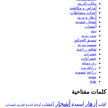
نباتات الزينة
أمراض و مكافحة
أحداث ونشاطات
أزهار و ورود
أشجار خشبية
أعشاب
بيئة
بدون تربه
تنسيق الحدائق
تسميد وتربة
ثقافة زراعية
حشرات
خضراوات
ري ومياه
زراعة نت
زراعة عضوية
صحة
طبخ
كلمات مفتاحية
أزهار
أشجار
أسمدة
أعشاب
آفات
أوعية
البابونج
الخريف
الصليبيات