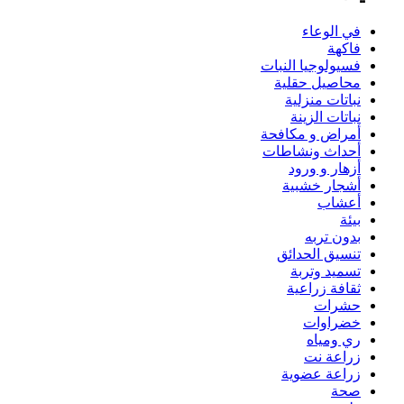
في الوعاء
فاكهة
فسيولوجيا النبات
محاصيل حقلية
نباتات منزلية
نباتات الزينة
أمراض و مكافحة
أحداث ونشاطات
أزهار و ورود
أشجار خشبية
أعشاب
بيئة
بدون تربه
تنسيق الحدائق
تسميد وتربة
ثقافة زراعية
حشرات
خضراوات
ري ومياه
زراعة نت
زراعة عضوية
صحة