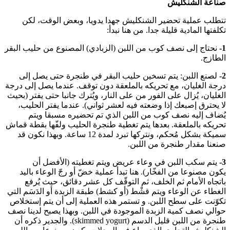
صناعة الشنكليش
تتطلب عملية تحضير الشنكليش جهدا يدويا، وبعض الوقت، لكن
تكلفتها المادية قليلة جدا. من هنا نبدأ:
1-
نحتاج إلى نصف كوب من اللبن (الزبادي) المصنوع من حليب البقر
الطازج.
2-
لصنع اللبن: يتم تسخين حليب البقر في طنجرة حتى يصل إلى
درجة الغليان، مع تحريكه بالملعقة دون توقف. عندما يصل إلى درجة
الغليان، يُزال على الفور من على النار، ويُترك جانبا حتى يفتر (بحيث
لا يحترق إصبعك إذا وضعته فيه لعشر ثواني). عندما يفتر الحليب،
يُضاف إليه نصف كوب من اللبن الذي تم تحضيره مسبقا ويتم
تحريكه بالملعقة. بعدها يتم تغطية طنجرة الحليب ولفّها بقطة قماش
سميكة بشكل مُحكم، ونتركها تبرد لمدة 12 ساعة. وبهذا نكون قد
صنعنا مقدار طنجرة من اللبن.
3-
يتم سكب اللبن في وعاء عريض ويتم تغطيته (الأفضل أن
يكون مصنوعا من الفخّار). هنا تبدأ عملية خضّ أو رجّ الوعاء باليد
باتجاه الأمام ثم الخلف، ثم التوقّف كل عشر دقائق، حيث يُرفع
الغطاء عن الوعاء ويتم قشْط (أو كشط) طبقة الزبدة أو الدَسَم التي
تكوّنت على سطح اللبن. و تستمر هذه العملية إلى أن يتم إستخلاص
حوالي نصف كمية الزبدة الموجودة في اللبن. وبهذا يصبح لدينا نصف
طنجرة من اللبن قليل الدسم (skimmed yogurt). والجدير ذكره أن