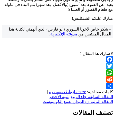
بعيدا عن الضوء. بعد أسبوع (والأفضل بعد شهر) يتم البدء في تناوله
مع طعام الفطور أو العشاء!
مبارك عليكم الشنكليش!
– شكر خاص لأخونا السوري (أبو فارس) الذي ألهمني لكتابة هذا
المقال المقتبس من
مدونته الإنكليزية
.
# شارك هذ المقال #
Facebook
Twitter
WhatsApp
Reddit
كلمات مفتاحية:
meze
مازة
أطعمة
سفرة
|
Share
تصفّح
المقالة السابقة
جاء الربيع بثوبه الأخضر
المقالة التالية
دع الديدان تصنع الكومبوست
المقالات
تصنيف المقالات