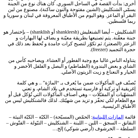
أخرى: بدأت القصة في الساحل السوري. كان هناك نوع من الجبنة
يسمّى الشنكليش (الشين مفتوحة والنون ساكنة)، مصنوع من لبن
البقر أو الماعز. وهو اليوم من الأطباق المعروفة في لبنان و سوريا و
ربما فلسطين.
الشنكليش – أيضا الشنغليش (shankleesh أو shanklish) – بإختصار هو
جبنة معفّنة. يتم تصنيعها بطريقة معيّنة و يضاف لها البهارات و
الزعتر (الصعتر). ثم تكوّر لتصبح كرات جامدة و تُحفظ بعد ذلك في
حجرة التجميد (freezer).
يتناوله الناس غالبا مع وجبة الفطور أو العشاء. ويصاحبه كأس من
الشاي و بعض البندورة (الطماطم) و البصل و الفلفل الأخضر و
الخيار و النعناع و زيت الزيتون الأصلي.
بٌصنّف في المأكولات ضمن ما يُعرف بـ “المازَة” .. و هي كلمة
إغريقية أو تركية أو فارسية تستخدم في بلاد الشام، و تعني
المشهّيات أو المقبّلات – وهي أصناف المأكولات التي تُؤكل قبل أو
مع الطعام لكي تحفّز و تزيد من شهيّتك. لذلك فالشنكليش ليس من
الأطباق الرئيسية.
قائمة
المازات اللبنانية
: الحمّص (المسبّحة) – الكبّة – الكبّة النيئة –
النقانق – السجق – اللبن – اللبنة – الشنكليش – التبّولة – الفتّوش –
السلطة – الخرشوف (أرضي شوكي) إلخ…