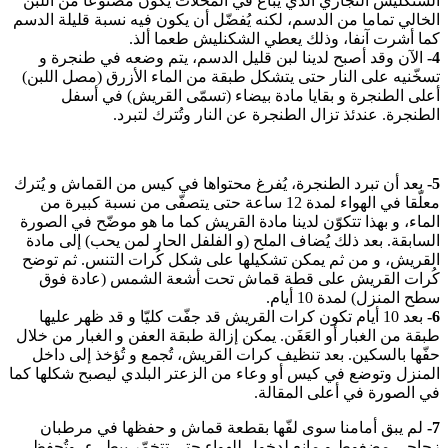
الشنكليش التجاري الذي يباع في المحلات يكون مصنوعا من اللبن
الخالي تماما من الدسم، لكنه يُفضّل أن يكون فيه نسبة قليلة الدسم
كما أشرت آنفا، وذلك يعطي الشكنليش طعما ألذ.
4-
الآن وقد أصبح لدينا لبن قليل الدسم، يتم وضعه في طنجرة و
تسخّنيه على النار حتى يتشكل طبقة من الماء الأزرق (مصل اللبن)
أعلى الطنجرة و بقايا مادة بيضاء (تسمّى القريش) في أسفل
الطنجرة. عندئذ تزال الطنجرة عن النار وتُترك لتبرد.
5-
بعد أن تبرد الطنجرة، يُفرغ محتواها في كيس من القماش و يُترك
معلّقا في الهواء لمدة 12 ساعة حتى يتصفّى من نسبة كبيرة من
الماء، و بهذا تتكوّن لدينا مادة القريش كما ما هو موضّح في الصورة
السابقة. بعد ذلك يُضاف الملح (و الفلفل الحار لمن يحب) إلى مادة
القريش، و من ثم يمكن تشكيلها على شكل كُرات التنس. ثم توضح
كُرات القريش على قطة قماش تحت أشعة الشمس (عادة فوق
سطح المنزل) لمدة 10 أيام.
6-
بعد 10 أيام تكون كرات القريش قد جفّت كليّا و قد ظهر عليها
طبقة من الغبار أو العَفَن. يمكن إزالة طبقة العفن و الغبار من خلال
حفّها بالسكين. بعد تنظيف كرات القريش، تُجمع و تُؤخذ إلى داخل
المنزل وتوضع في كيس أو وعاء من الزعتر البلدي ليصبح شكلها كما
في الصورة في أعلى المقالة.
7-
لم يبق أمامنا سوى لفّها بقطعة قماش و حفظها في مرطبان
زجاجي مضغوط و مانع لدخول للهواء حتى تتخمّر ببطىء، وتُحفظ