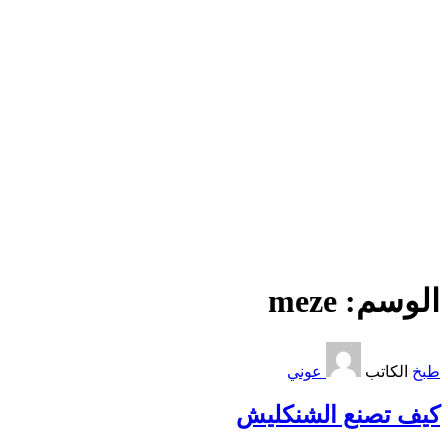
الوسم:
meze
طبخ
الكاتب
عوني
كيف تصنع الشنكليش