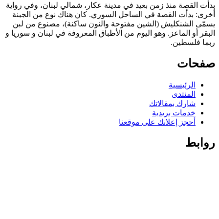
بدأت القصة منذ زمن بعيد في مدينة عكار، شمالي لبنان، وفي رواية
أخرى: بدأت القصة في الساحل السوري. كان هناك نوع من الجبنة
يسمّى الشنكليش (الشين مفتوحة والنون ساكنة)، مصنوع من لبن
البقر أو الماعز. وهو اليوم من الأطباق المعروفة في لبنان و سوريا و
ربما فلسطين.
صفحات
الرئيسية
المنتدى
شارك بمقالاتك
خدمات بريدية
أحجز إعلانك على موقعنا
روابط