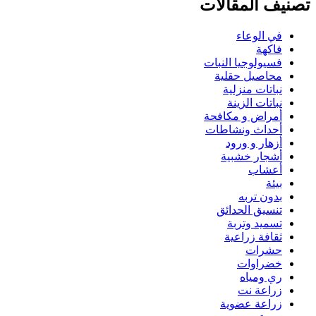
تصنيف المقالات
في الوعاء
فاكهة
فسيولوجيا النبات
محاصيل حقلية
نباتات منزلية
نباتات الزينة
أمراض و مكافحة
أحداث ونشاطات
أزهار و ورود
أشجار خشبية
أعشاب
بيئة
بدون تربه
تنسيق الحدائق
تسميد وتربة
ثقافة زراعية
حشرات
خضراوات
ري ومياه
زراعة نت
زراعة عضوية