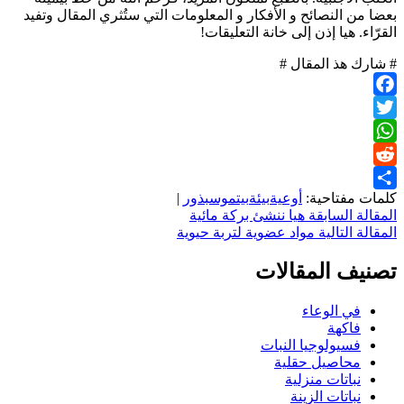
بعضا من النصائح و الأفكار و المعلومات التي ستُثري المقال وتفيد
القرّاء. هيا إذن إلى خانة التعليقات!
# شارك هذ المقال #
Facebook
Twitter
WhatsApp
Reddit
كلمات مفتاحية:
أوعية
بيئة
بيتموس
بذور
|
Share
تصفّح
المقالة السابقة
هيا ننشئ بركة مائية
المقالة التالية
مواد عضوية لتربة حيوية
المقالات
تصنيف المقالات
في الوعاء
فاكهة
فسيولوجيا النبات
محاصيل حقلية
نباتات منزلية
نباتات الزينة