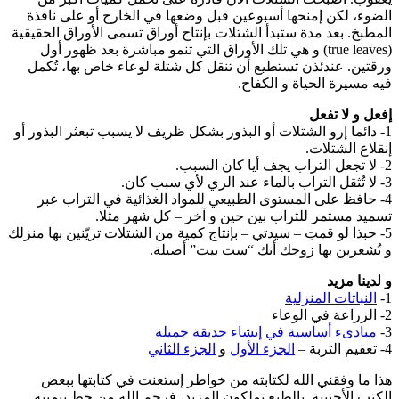
الضوء، لكن إمنحها أسبوعين قبل وضعها في الخارج أو على نافذة
المطبخ. بعد مدة ستبدأ الشتلات بإنتاج أوراق تسمى الأوراق الحقيقية
(true leaves) و هي تلك الأوراق التي تنمو مباشرة بعد ظهور أول
ورقتين. عندئذن تستطيع أن تنقل كل شتلة لوعاء خاص بها، تُكمل
فيه مسيرة الحياة و الكفاح.
إفعل و لا تفعل
1- دائما إرو الشتلات أو البذور بشكل ظريف لا يسبب تبعثر البذور أو
إنقلاع الشتلات.
2- لا تجعل التراب يجف أيا كان السبب.
3- لا تُثقل التراب بالماء عند الري لأي سبب كان.
4- حافظ على المستوى الطبيعي للمواد الغذائية في التراب عبر
تسميد مستمر للتراب بين حين و آخر – كل شهر مثلا.
5- حبذا لو قمتِ – سيدتي – بإنتاج كمية من الشتلات تزيّنين بها منزلك
و تُشعرين بها زوجك أنك “ست بيت” أصيلة.
و لدينا مزيد
1-
النباتات المنزلية
2- الزراعة في الوعاء
3-
مبادىء أساسية في إنشاء حديقة جميلة
4- تعقيم التربة –
الجزء الأول
و
الجزء الثاني
هذا ما وفقني الله لكتابته من خواطر إستعنت في كتابتها ببعض
الكتب الأجنبية. بالطبع تملكون المزيد، فرحم الله من خط بيمينه