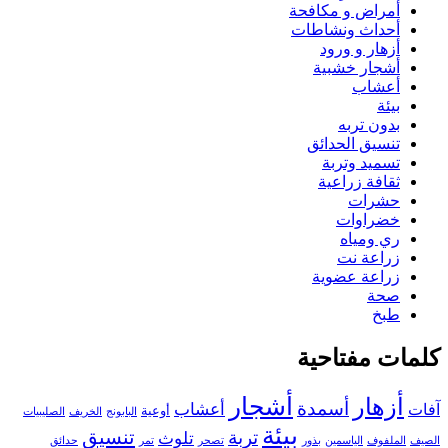
أمراض و مكافحة
أحداث ونشاطات
أزهار و ورود
أشجار خشبية
أعشاب
بيئة
بدون تربه
تنسيق الحدائق
تسميد وتربة
ثقافة زراعية
حشرات
خضراوات
ري ومياه
زراعة نت
زراعة عضوية
صحة
طبخ
كلمات مفتاحية
أزهار
أشجار
أسمدة
أعشاب
آفات
أوعية
البابونج
الخريف
الصليبيات
بيئة
تنسيق
تربة
تلوث
الصيف
الملفوف
الياسمين
بذور
تصحر
تمر
حدائق