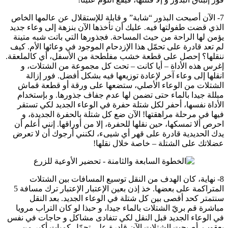
7- الآن أصبحت البذور “شابة” و قابلة للإستقلال عن عالمها الخاص
الذي قضت طفولتها فيه. عليك أن تأخذها الآن بنزهة إلى وعاء جديد
يؤمن لها الراحة من حيث المساحة. فجذورها التي باتت شبه متينة
لم تعد قادرة على تحمّل هذا الإزدحام الموجود في وعائها الأم. كيف
ننقلها؟ إحصل على قطعة خشب مفلطحة من الأسفل، أي كالملعقة.
إغرس هذه الأداة – أيا كانت – تحت كل مجموعة من الشتلات، و
انقلها إلى وعاء آخر لإعادة توزيعها فيه بشكل أفضل. فور إزالة
الشتلات من الوعاء الأصلي، ستضعها على ورقة أو قطعة قماش
مبللة جيدا بالماء حتى تضمن لها عدم جفاف جذورها. و بإستخدام
الأداة نفسها، أحفر لكل شتلة حفرة في الوعاء الجديد لكي تستقر
فيها في مرحلة مراهقتها! الآن ضع كل شتلة بالحفرة الجديدة، و
احرص ألا تمسكها، حين نقلها للحفرة، إلا من أوراقها. إنني أعلم أن
يدك الحديدية قادرة على قهر أي شيىء، لكنني أرجوك أن لا تعرض
عضلاتك على الشتلة – خاصة خلال نقلها!
8- نهاية، كان الهدف من النقل توسيع المسافات بين الشتلات
المتراكمة على بعضها. خذ إذن بعين الإعتبار الإعتبار ترك مسافة 5
سنتمتر كحد أقصى بين كل شتلة في الوعاء الجديد. بعد النقل
مباشرة قم بريّ الشتلات بالماء جيدا، و حبذا لو كان التراب مرويا
في الوعاء الجديد قبل النقل لكي تتفادى مشاكل و حاجات في نفس
يعقوب. أصبحت الشتلات الآن قادرة على تحمّل كميات أكبر من