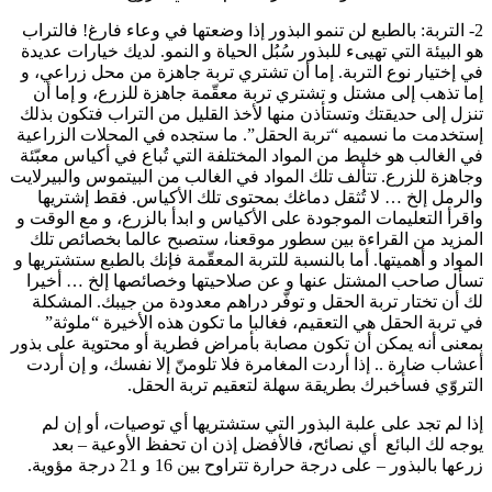
2- التربة: بالطبع لن تنمو البذور إذا وضعتها في وعاء فارغ! فالتراب
هو البيئة التي تهيىء للبذور سُبُل الحياة و النمو. لديك خيارات عديدة
في إختيار نوع التربة. إما أن تشتري تربة جاهزة من محل زراعي، و
إما تذهب إلى مشتل و تشتري تربة معقّمة جاهزة للزرع، و إما أن
تنزل إلى حديقتك وتستأذن منها لأخذ القليل من التراب فتكون بذلك
إستخدمت ما نسميه “تربة الحقل”. ما ستجده في المحلات الزراعية
في الغالب هو خليط من المواد المختلفة التي تُباع في أكياس معبّئة
وجاهزة للزرع. تتألف تلك المواد في الغالب من البيتموس والبيرلايت
والرمل إلخ … لا تُثقل دماغك بمحتوى تلك الأكياس. فقط إشتريها
واقرأ التعليمات الموجودة على الأكياس و ابدأ بالزرع، و مع الوقت و
المزيد من القراءة بين سطور موقعنا، ستصبح عالما بخصائص تلك
المواد و أهميتها. أما بالنسبة للتربة المعقّمة فإنك بالطبع ستشتريها و
تسأل صاحب المشتل عنها و عن صلاحيتها وخصائصها إلخ … أخيرا
لك أن تختار تربة الحقل و توفّر دراهم معدودة من جيبك. المشكلة
في تربة الحقل هي التعقيم، فغالبا ما تكون هذه الأخيرة “ملوثة”
بمعنى أنه يمكن أن تكون مصابة بأمراض فطرية أو محتوية على بذور
أعشاب ضارة .. إذا أردت المغامرة فلا تلومنّ إلا نفسك، و إن أردت
التروّي فسأخبرك بطريقة سهلة لتعقيم تربة الحقل.
إذا لم تجد على علبة البذور التي ستشتريها أي توصيات، أو إن لم
يوجه لك البائع أي نصائح، فالأفضل إذن ان تحفظ الأوعية – بعد
زرعها بالبذور – على درجة حرارة تتراوح بين 16 و 21 درجة مؤوية.