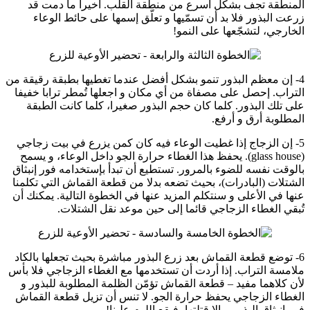
المنطقة تجف بشكل أسرع من منطقة القلب. أخيرا ما دمت قد
زرعت البذور فلا بد أن تسمّيها و تعلّق إسمها على حائط الوعاء
الخارجي، لتشجّعها على النمو!
4- إن معظم البذور تنمو بشكل أفضل عندما تغطيها بطبقة رقيقة من
التراب. إحصل على مصفاة من أي مكان و اجعلها تُمطر ترابا خفيفا
على تلك البذور. كلما كان حجم البذور صغيرا، كلما كانت الطبقة
المطلوبة أرق و أرفع.
5- إن الزجاج إذا غطيت الوعاء فيه كان كمن يزرع في بيت زجاجي
(glass house). يحفظ هذا الغطاء حرارة الجو داخل الوعاء، و يسمح
بالوقت نفسه للضوء بالمرور. تستطيع أن تبدأ بإستخدامه فور إنبثاق
الشتلات (البادرات)، بحيث تضعه بدلا من قطعة القماش التي تكلمنا
عنها في الأعلى و سنتكلم المزيد عنها في الخطوة التالية. يمكنك أن
تُبقي الغطاء الزجاجي قائما إلى حين موعد نقل الشتلات.
6- توضع قطعة القماش بعد زرع البذور مباشرة بحيث تجعلها بالكاد
ملامسة التراب. إذا أردت أن تستخدمها مع الغطاء الزجاجي فلا بأس
لأن كلاهما مفيد – قطعة القماش تؤمّن الظلمة المطلوبة للبذور و
الغطاء الزجاجي يحفظ حرارة الجو. لا تنس أن تزيل قطعة القماش
فور إنبثاق البذور و إلا قتلتها، فيقع اللوم علينا!