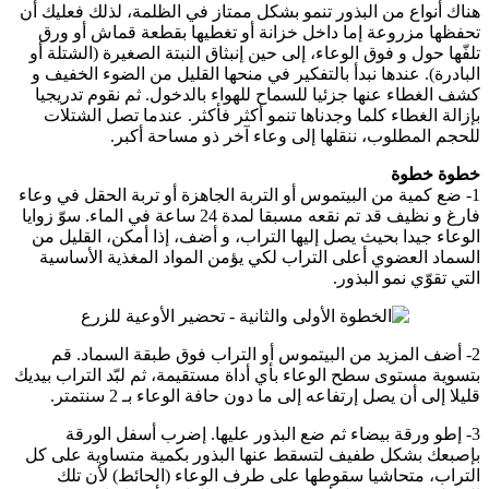
هناك أنواع من البذور تنمو بشكل ممتاز في الظلمة، لذلك فعليك أن
تحفظها مزروعة إما داخل خزانة أو تغطيها بقطعة قماش أو ورق
تلفّها حول و فوق الوعاء، إلى حين إنبثاق النبتة الصغيرة (الشتلة أو
البادرة). عندها نبدأ بالتفكير في منحها القليل من الضوء الخفيف و
كشف الغطاء عنها جزئيا للسماح للهواء بالدخول. ثم نقوم تدريجيا
بإزالة الغطاء كلما وجدناها تنمو أكثر فأكثر. عندما تصل الشتلات
للحجم المطلوب، ننقلها إلى وعاء آخر ذو مساحة أكبر.
خطوة خطوة
1- ضع كمية من البيتموس أو التربة الجاهزة أو تربة الحقل في وعاء
فارغ و نظيف قد تم نقعه مسبقا لمدة 24 ساعة في الماء. سوّ زوايا
الوعاء جيدا بحيث يصل إليها التراب، و أضف، إذا أمكن، القليل من
السماد العضوي أعلى التراب لكي يؤمن المواد المغذية الأساسية
التي تقوّي نمو البذور.
2- أضف المزيد من البيتموس أو التراب فوق طبقة السماد. قم
بتسوية مستوى سطح الوعاء بأي أداة مستقيمة، ثم لبّد التراب بيديك
قليلا إلى أن يصل إرتفاعه إلى ما دون حافة الوعاء بـ 2 سنتمتر.
3- إطو ورقة بيضاء ثم ضع البذور عليها. إضرب أسفل الورقة
بإصبعك بشكل طفيف لتسقط عنها البذور بكمية متساوية على كل
التراب، متحاشيا سقوطها على طرف الوعاء (الحائط) لأن تلك