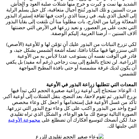
الشديد بها نمت و كبرت و خرج منها شتلات صلبة العود و الجأش.
مرت السنين و تلك البذور تُنتج أجيال متعاقبة، كل جيل يسلّم الراية
إلى الجيل الذي يليه. في زمننا الذي راجت فيها ثقافة إستيراد البذور
المعدّلة وراثيا من الخارج، بات مطلوبا منا أن نلتفت إلى بقايا البذور
التي نجت على مر العصور، و نعيد زرعها في الأرض التي حضنتها
آلاف السنين – أرضنا العربية. إليكم الوصفة.
لكي تزرع النباتات من البذور عليك أن تؤمّن لها و للأوعية (الأصص)
التي سنزرعها فيها مكانا دافئا، تصله أشعة الشمس بشكل جيد، و
قادر في الوقت نفسه أن يستوعب عددا لابأس به من الأوعية
الزراعية. لن تحتاج بالطبع إلى بيت زجاجي (رغم أنه مفيد) بل يكفي
أن يكون لديك غرفة مشمسة أو حتى نافذة المطبخ المواجهة
للشمس.
المعدات التي تتطلبها زراعة البذور في الأوعية
1- الوعاء: ستحتاج إلى أوعية زراعية صغيرة الحجم لكي تبدأ فيها
بزرع البذور. ثم تقوم لاحقا، بعد النضج، بنقل الشتلات إلى أوعية أكبر.
تأكد من غسل الأوعية قبل إستخدامها و اجعل كل وعاء مخصص
لنوع واحد من البذور و اكتب على كل وعاء نوع البذور التي تزرعها.
الصورة التالية توضح لك ما هو الوعاء، و الشكل الذي تراه تقليدي
جدا. لكن أنصحك لتوسيع أفكارك أن تضطلع على
مجموعة الأوعية
التي جلبتها لك.