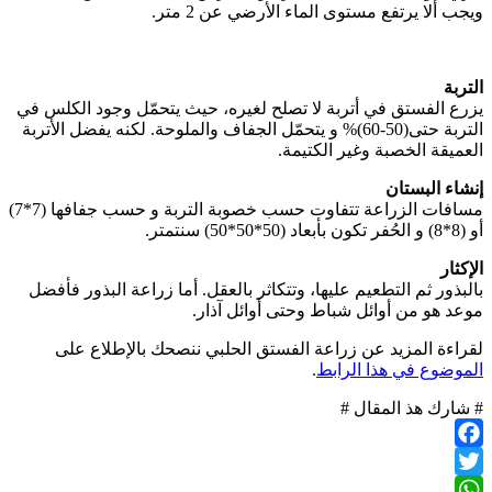
ويجب ألا يرتفع مستوى الماء الأرضي عن 2 متر.
التربة
يزرع الفستق في أتربة لا تصلح لغيره، حيث يتحمّل وجود الكلس في
التربة حتى(50-60)% و يتحمّل الجفاف والملوحة. لكنه يفضل الأتربة
العميقة الخصبة وغير الكتيمة.
إنشاء البستان
مسافات الزراعة تتفاوت حسب خصوبة التربة و حسب جفافها (7*7)
أو (8*8) و الحُفر تكون بأبعاد (50*50*50) سنتمتر.
الإكثار
بالبذور ثم التطعيم عليها، وتتكاثر بالعقل. أما زراعة البذور فأفضل
موعد هو من أوائل شباط وحتى أوائل آذار.
لقراءة المزيد عن زراعة الفستق الحلبي ننصحك بالإطلاع على
الموضوع في هذا الرابط
.
# شارك هذ المقال #
Facebook
Twitter