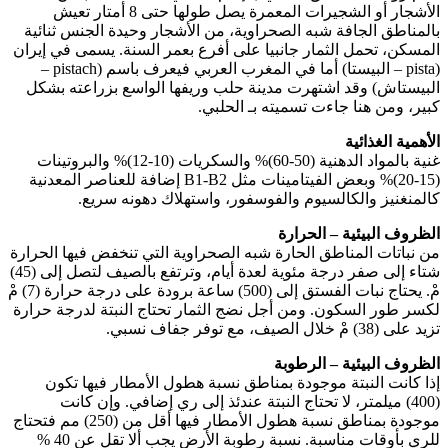
الأشجار أو الشجيرات المعمرة يصل طولها حتى 8 أمتار تعيش
بالمناطق الجافة شبه الصحراوية، من الأشجار وحيدة الجنس ثنائية
المسكن، تحمل الثمار جانبيا على أفرع بعمر السنة. يسمى في إيران
(pista – البيستا) أما في المغرب العربي فيعرف باسم (pistach –
البيستاش) وقد اشتهرت مدينة حلب وريفها الواسع بزراعته بشكل
كبير، ومن هنا جاءت تسميته بـ الحلبي.
الأهمية الغذائية
غنية بالمواد الدهنية (50-60)% والسكريات (10-12)% والبروتينات
(15-20)% وبعض الفيتامينات مثل B1-B2 إضافة للعناصر المعدنية
كالمنغنيز والكالسيوم والفوسفور، واستهلاك دهونه سريع.
الظروف البيئية – الحرارة
من نباتات المناطق الحارة شبه الصحراوية التي تنخفض فيها الحرارة
شتاء إلى صفر درجة مئوية لعدة أيام، وترتفع بالصيف لتصل إلى (45)
مْ. يحتاج نبات الفستق إلى (500) ساعة برودة على درجة حرارة (7) مْ
لكسر طور السكون. ومن أجل نضج الثمار تحتاج النبتة لدرجة حرارة
تزيد على (38) مْ خلال الصيف، مع توفر جفاف نسبي.
الظروف البيئية – الرطوبة
إذا كانت النبتة موجودة بمناطق نسبة هطول الأمطار فيها تكون
(400) ميلمتر، لا تحتاج النبتة عندئذ إلى ري إضافي. وإن كانت
موجودة بمناطق نسبة هطول الأمطار فيها أقل من (250) مم فتحتاج
للري بأوقات مناسبة. نسبة رطوبة الأرض يجب ألا تقل عن 40 %