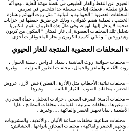
الحيوي عن النفط والغاز الطبيعي في نقطة مهمّة للغاية ، وهوَ أنّه
طاقَة نظيفَة ، فعمليّة إنتاجه بسيطة جدا تتلخـص في تعريض
المخلّفات العضوية ” الحيوانية و النباتية ” مثل روث البهائم ونشارَة
الخشب ، لعملية هضم لاهوائي ، وذلك عن طريق حفظها في خزانات
ضخمَة لا يدخل إليها الهواء، وفي ظلّ هذه الظروف تقوم البكتيريا
بتحليل تلك المخلفات العضوية إلى غاز الميثان ” المكون من كربون
وهيدروجين ” و ثنائي أكسيد الكربون و بخار الماء وغازات أخرَى.
v المخلفات العضوية المنتجة للغاز الحيوي
– مخلفات حيوانية: روث الماشية ، سماد الدواجن ، سبلة الخيول ،
روث الأغنام والماعز والجمال ، مخلفات الطيور المنزلية …. وغيرها
.
– مخلفات نباتية: الأحطاب مثل (الأذرة ، القطن ) قش الأرز ، عروش
الخضر ، مخلفات الصوب ، الثمار التالفة …… وغيرها .
– مخلفات آدمية: الصرف الصحي ، خزانات التحليل ، حمأة المجاري
… وغيرها . مخلفات منزلية : القمامة ، مخلفات المطابخ ، بقايا
الأطعمة ، بقايا تجهيز الخضر والفاكهة …. وغيرها .
– مخلفات صناعية: مخلفات صناعة الألبان ، والأغذية ، والمشروبات
، وتجهيز الخضر والفاكهة ، مخلفات المجازر بأنواعها . الحشائش: