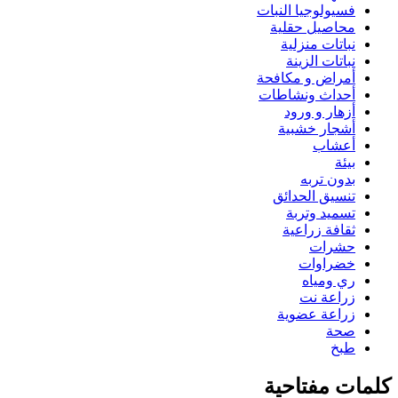
فسيولوجيا النبات
محاصيل حقلية
نباتات منزلية
نباتات الزينة
أمراض و مكافحة
أحداث ونشاطات
أزهار و ورود
أشجار خشبية
أعشاب
بيئة
بدون تربه
تنسيق الحدائق
تسميد وتربة
ثقافة زراعية
حشرات
خضراوات
ري ومياه
زراعة نت
زراعة عضوية
صحة
طبخ
كلمات مفتاحية