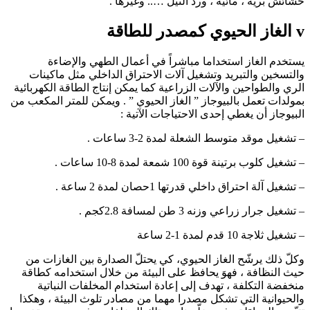
حشائش برية ، مائية ، ورد النيل ….. وغيرها .
v الغاز الحيوي كمصدر للطاقة
يستخدم الغاز استخداما مباشراً في أعمال الطهي والإضاءة
والتسخين والتبريد وتشغيل آلات الاحتراق الداخلي مثل ماكينات
الري والطواحين والآلات الزراعية كما يمكن إنتاج الطاقة الكهربائية
بمولدات تعمل بالبيوجاز ” الغاز الحيوي ” . ويمكن للمتر المكعب من
البيوجاز أن يغطي إحدى الاحتياجات الآتية :
– تشغيل موقد متوسط الشعلة لمدة 2-3 ساعات .
– تشغيل كلوب برتينة قوة 100 شمعة لمدة 8-10 ساعات .
– تشغيل آلة احتراق داخلي قدرتها 1حصان لمدة 2 ساعة .
– تشغيل جرار زراعي وزنه 3 طن لمسافة 2.8كجم .
– تشغيل ثلاجة 10 قدم لمدة 1-2 ساعة
وكلّ ذلك يرشّح الغاز الحيوي، كي يحتلّ الصدارة بين الغازات من
حيث النظافة ، فهوَ يحافظ على البيئة من خلال استخدامه كطاقة
منخفضة التكلفة ، تهدف إلى إعادة استخدام المخلفات النباتية
والحيوانية التي تشكل مصدرا مهما من مصادر تلوث البيئة ، وهكذا