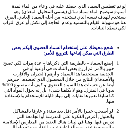
لو تم تغطيس السماد الذي حصلنا عليه في وعاء من الماء لمدة
أسبوع سيصبح الماء سماد سائل (يسمى المحلول المغذي) وهو
يستخدم للهدف نفسه الذي نستخدم من أجله السماد العادي. الفرق
هنا هو سهولة القيام بالتسميد وعدم الحاجة إلى نكش أو عزق التراب
لكي نسمّد النباتات.
شجع محيطك على إستخدام السماد العضوي إليكم بعض
الطرق التي يمكن إتباعها للترويج للأمر:
إصنع السماد – بالطريقة التي ذكرناها – عدة مرات لكي تصبح
خبير بالأمر. ثم إزرع بعض النباتات في أوعية أو في
الحديقة مستخدما هذا السماد و أرهم (الجيران والأقارب
والأصدقاء) النتائج من خلال المحصول الذي تحصده. أخبرهم
أيضا عن حسنات هذا السماد العضوي و كيف أنه مصنوع 100%
يدويا في المنزل, وهو لا يكلفنا شيىء, بل إنه يحوّل المواد التي
كنا سابقا نعتبرها نفايات إلى مواد قابلة للإستخدام والإستفادة
منها.
لو أصبحت خبيرا بالأمر (قل بعد سنة) و عارفا بالمشاكل
والحلول, أعرض الفكرة على المدرسة أو الجامعة التي
تدرس فيها, وهنا في لبنان هناك العديد من المدارس الإسلامية
و المسيحية تهتم بمسألة إعادة تدوير النفايات و تحويلها إلى