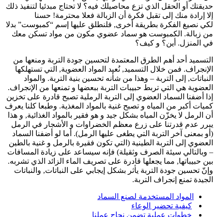
حديقتك أو الحقل الذي تزع محاصيلك فيه؟ لا تحتاج مبدئيا لتنفيذ ذلك
إلا إرادة منك إلى تقبل فكرة أن الزبالة فعلا محترمة! حسنا
لكي نصيغ الفكرة بطريقة أخرى, فلنطلق عليها إسم “كمبوست” بدلا
من زبالة. الكمبوست هو سماد عضوي مكون من مواد تسكن معك
في المنزل. أين؟ و كيف؟
التسميد أحد أهم الطرق المعتمدة لتحسين جودة التربة ومنعها من
الإنجراف. فمن خلال التسميد, نُعيد المواد العضوية, التي تستهلكها
النباتات, إلى التربة – وهذا من شأنه تحسين بنية التربة. والمواد
العضوية هي التي تربط حبيبات التربة ببعضها و تمنعها من الإنجراف.
إذا أضفنا السماد العضوي إلى التربة الرملية تصبح قادرة على تخزين
كميات أكبر من المياه و تصبح غنية بالمواد المغذية. وطبعا كلنا يعرف
أن الرمل لا يخزّن المياه بشكل جيد و هو فقير بالمواد الغذائية, و هذا
يبرر عدم قدرتنا على زرع معظم الخضراوات و الأشجار في الرمل
(أو بمعنى آخر التربة التي يطغى عليها الرمل). أما لو أضفنا السماد
العضوي إلى التربة الطينية (التي تكون فقيرة بالرمل و غنية بالطين
– وبالتالي سيئة الصرف وثقيلة) فإنه سيساعد على زيادة المسافات
بين حبيباتها, مما يجعلها قادرة على تصريف الماء الزائد الذي تشربه.
وإنّ تحسين جودة التربة يأثر بشكل إيجابي على النباتات, والنباتات
الجيدة تمنع إنجراف التربة.
المواد المستخدمة لصنع السماد
كيفية تحضير الوعاء
خطوات عملية تضمن نجاح عملنا