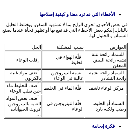
الأخطاء التي قد ترد معنا و كيفية إصلاحها
في بعض الأحيان, تجري الرايح بما لا تشتهيه السفن, ويختلط الحابل
بالنابل. إليكم بعض الأخطاء التي قد نقع بها أو تظهر فجأة عندما نصنع
السماد, و الحلول لها.
العوارض
سبب المشكلة
الحل
للسماد رائحة نتنة
قلّة الهواء في
تشبه رائحة البيض
إقلب الوعاء
الخليط
المعفن
للسماد رائحة تشبه
نسبة النيتروجين
أضف مواد غنية
رائحة النشادر
عالية في الوعاء
بالكربون
أضف للخليط ماء
مركز الوعاء ناشف
قلّة الماء في الخليط
حين تقلب الوعاء
أضف بعض المواد
السماد أو الخليط
قلّة النيتروجبن في
الغنية بالنيتروجين
رطب ولكنه بارد
الوعاء
كروث الحيوانات
…
فكرة إيجابية