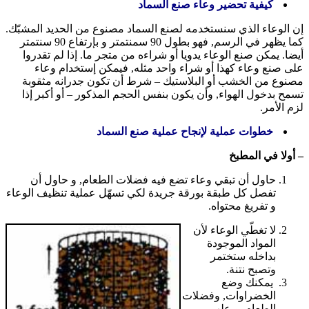
كيفية تحضير وعاء صنع السماد
إن الوعاء الذي سنستخدمه لصنع السماد مصنوع من الحديد المشبّك.
كما يظهر في الرسم, فهو بطول 90 سمنتمتر و بإرتفاع 90 سنتمتر
أيضا. يمكن صنع الوعاء يدويا أو شراءه من متجر ما. إذا لم تقدروا
على صنع وعاء كهذا أو شراء واحد مثله, فيمكن إستخدام وعاء
مصنوع من الخشب أو البلاستيك – شرط أن تكون جدرانه مثقوبة
تسمح بدخول الهواء, وأن يكون بنفس الحجم المذكور – أو أكبر إذا
لزم الأمر.
خطوات عملية لإنجاح عملية صنع السماد
– أولا في المطبخ
حاول أن تبقي وعاء تضع فيه فضلات الطعام, و حاول أن
تفصل كل طبقة بورقة جريدة لكي تسهّل عملية تنظيف الوعاء
و تفريغ محتواه.
لا تغطّي الوعاء لأن
المواد الموجودة
بداخله ستختمر
وتصبح نتنة.
يمكنك وضع
الخضراوات, وفضلات
الطعام, و علب