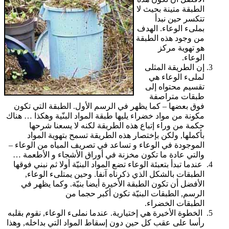
الطبقة متينة بحيث لا
تتكسر حين نبدأ
بملىء الوعاء. الهدف
من وجود هذه الطبقة
هو تهوية مركز
الوعاء.
إن الطريقة المثلى
لملىء الوعاء هي
تقسيم محتواه إلى
طبقات متراصفة
فوق بعضها – كما يظهر في الرسم الأول. الطبقة التي تكون
مكونة من مواد خضراء يليها طبقة المواد البنّية وهكذا … هناك
حكمة من وراء إتباع هذه الطريقة لكنه لا يسعنا شرحها
بأكملها, ولكن بإختصار هذه الطريقة تسمح بتهوية المواد
الموجودة في الوعاء و تساعد في تصريف المياه من الوعاء –
والتي عادة ما تكون مخزنة في أوراق الأشجاء و الأطعمة …
عندما تبدأ بتعبئة الوعاء تضع المواد البنيّة أولا ثم نبني فوقها
الطبقات بالشكل الذي ذكرناه آنفا. وحين يمتلىء الوعاء,
الأفضل أن تكون الطبقة الأخيرة أيضا بنيّة. وكما يظهر في
الرسم, الطبقات البنيّة تكون أكبر حجما من
الطبقات الخضراء.
الخطوة الأخيرة هي إختيارية. عندما نملىء الوعاء, نقوم بقلبه
رأسا على عقب كل حين دون إسقاط المواد التي بداخله, وهذا