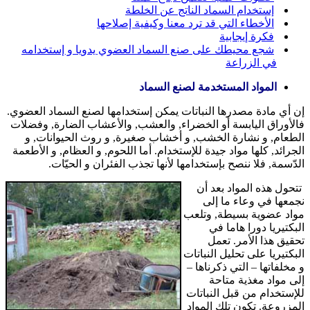
إستخدام السماد الناتج عن الخلطة
الأخطاء التي قد ترد معنا وكيفية إصلاحها
فكرة إيجابية
شجع محيطك على صنع السماد العضوي يدويا و إستخدامه
في الزراعة
المواد المستخدمة لصنع السماد
إن أي مادة مصدرها النباتات يمكن إستخدامها لصنع السماد العضوي.
فالأوراق اليابسة أو الخضراء, والعشب, والأعشاب الضارة, وفضلات
الطعام, و نشارة الخشب, و أخشاب صغيرة, و روث الحيوانات, و
الجرائد, كلها مواد جيدة للإستخدام. أما اللحوم, و العظام, و الأطعمة
الدّسمة, فلا ننصح بإستخدامها لأنها تجذب الفئران و الحيّات.
تتحول هذه المواد بعد أن
نجمعها في وعاء ما إلى
مواد عضوية بسيطة, وتلعب
البكتيريا دورا هاما في
تحقيق هذا الأمر. تعمل
البكتيريا على تحليل النباتات
و مخلفاتها – التي ذكرناها –
إلى مواد مغذية متاحة
للإستخدام من قبل النباتات
المزروعة. تكون تلك المواد