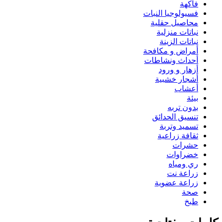
فاكهة
فسيولوجيا النبات
محاصيل حقلية
نباتات منزلية
نباتات الزينة
أمراض و مكافحة
أحداث ونشاطات
أزهار و ورود
أشجار خشبية
أعشاب
بيئة
بدون تربه
تنسيق الحدائق
تسميد وتربة
ثقافة زراعية
حشرات
خضراوات
ري ومياه
زراعة نت
زراعة عضوية
صحة
طبخ