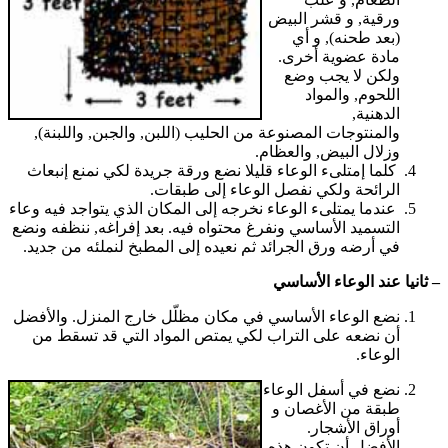
ورقية, و قشر البيض
(بعد طحنه), و أي
مادة عضوية أخرى.
ولكن لا يجب وضع
اللحوم, والمواد
الدهنية,
والمنتوجات المصنوعة من الحليب (اللبن, والجبن, واللبنة),
وزلال البيض, والعظام.
كلما إمتلىء الوعاء قليلا نضع ورقة جريدة لكي نمنع إنبعاث
الرائحة ولكي نفصل الوعاء إلى طبقات.
عندما يمتلىء الوعاء نخرجه إلى المكان الذي يتواجد فيه وعاء
التسميد الأساسي ونفرغ محتواه فيه. بعد إفراغه, ننظفه ونضع
في أرضه ورق الجرائد ثم نعيده إلى المطبخ لنملئه من جديد.
– ثانيا عند الوعاء الأساسي
نضع الوعاء الأساسي في مكان مظلّل خارج المنزل. والأفضل
أن نضعه على التراب لكي يمتص المواد التي قد تسقط من
الوعاء.
نضع في أسفل الوعاء
طبقة من الأغصان و
أوراق الأشجار.
الأفضل أن تكون هذه