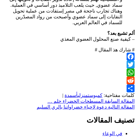
سماد عضوي, حيث يلعب التلاميذ دور أساسي في العملية.
وهناك تجارب ناجحة في مصر إستفادت من عملية تحويل
النفايات إلى سماد عضوي وأصبحت من رواد المصدّرين
للسماد في العالم العربي.
ألم تشبع بعد؟
– كيفية صنع المحلول العضوي المغذي
# شارك هذ المقال #
Facebook
Twitter
WhatsApp
Reddit
كلمات مفتاحية:
كمبوست
منزلي
أسمدة
|
Share
تصفّح
المقالة السابقة
المسطحات الخضراء حلم …
المقالة التالية
دعوة لإحياء خضراواتنا بالري السليم
المقالات
تصنيف المقالات
في الوعاء