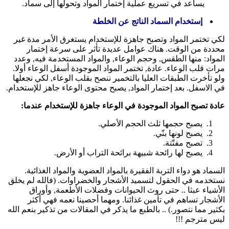
يساعد في تسريع عملية إختمار المواد وتحولها إلى سماد.
إستخدام السماد الناتج عن الخلطة
لكي تختمر المواد وتصبح جاهزة للإستخدام يستغرق الأمر مدة غير
محددة من الوقت. هناك عوامل عديدة تأثر على سرعة إختمار
المواد: منها الطقس, وحجم الوعاء, والمواد المستخدمة فيه, وعدد
مرات قلب الوعاء. عادة, تختمر المواد الموجودة أسفل الوعاء أولا.
ولو تأخرت الطبقات العليا بالتخمير ننصح بقلب الوعاء, لكي نجعلها
في الاسفل. بعد إختمار المواد, يصبح محتوى الوعاء جاهز للإستخدام.
عادة تصبح المواد الموجودة في الوعاء جاهزة للإستخدام عندما:
يصبح حجمها ثلث الحجم الأصلي.
يصبح لونها بنّي.
تصبح مفتّتة.
يصبح لها رائحة شبيهة برائحة التراب أو الأرض.
السماد هو دواء التربة الفقيرة بالمواد العضوية والمواد الغذائية.
نستخدمه في الحقول لتسميد الأشجار والخضراوات. (فالله لم يخلق
الأشياء عبثا .. حتى روث الحيوانات وفضلات الأطعمة, وأوراق
الأشجار تساهم في تأمين غذائنا. ومهما أحصينا نعمه فهي أكثر
بكثير مما نتصور.) .. بالطبع ما يذكر في المقالات من تذكير بنعم الله
ليس مترجم !!!