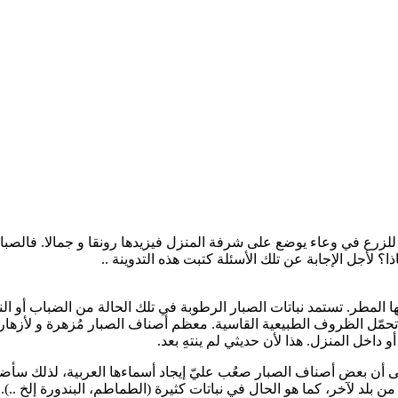
ح للزرع في وعاء يوضع على شرفة المنزل فيزيدها رونقا و جمالا. فالص
 لأجل الإجابة عن تلك الأسئلة كتبت هذه التدوينة ..
المطر. تستمد نباتات الصبار الرطوبة في تلك الحالة من الضباب أو الن
تحمّل الظروف الطبيعية القاسية. معظم أصناف الصبار مُزهرة و لأزهارها
 داخل المنزل. هذا لأن حديثي لم ينتهِ بعد.
ى أن بعض أصناف الصبار صعُب عليّ إيجاد أسماءها العربية، لذلك سأضع ا
من بلد لآخر، كما هو الحال في نباتات كثيرة (الطماطم، البندورة إلخ ..).