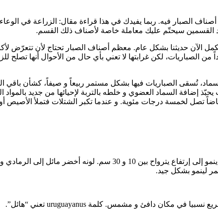
ناف الصبار فيه. ربما يفيدك في هذا قراءة مقال: الزراعة في الوعا
مل الآن حديثنا بشكل عام. معظم أصناف الصبار تحتاج لأن تتعرّض لأكب
 الصباريات، لكن غرابتها لا تعني بأي حال من الأحوال أنها تصلح للزرع
ماد، تُسقى الصباريات فيها بشكل مستمر ربيعاً و صيفاً، كشأن باقي النب
ي محيط بارد. أما التسميد فمطلوب كل 3 أسابيع، حيث يحبّذ إضافة السماد العضوي و خلطه بالتربة لإ
ارة أكثر إنخفاضاً تصل لخمسة درجات مئوية. و عندما تكبر الشتلات فتملأ الأص
ر لينمو بشكل جيد.