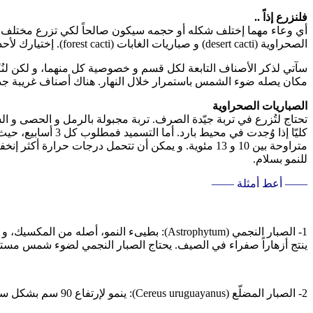
فلنزرع إذاً ..
أي وعاء مهما إختلف شكله أو حجمه سيكون صالحاً لكي تزرع مختلف أص
الصحراوية (desert cacti) و صباريات الغابات (forest cacti). إختيارك لأحد القسمين سيحتّم عليك معاملة خاصة لأصناف ذلك القسم.
سآتي لذكر الأصناف التابعة لكل قسم و خصوصية كل منهما، و لكن لنُك
مكان يصله ضوء الشمس باستمرار خلال النهار. هناك أصناف غريبة جداً من
الصباريات الصحراوية
تحتاج لتُزرع في تربة جيّدة الصرف. تربة مجبولة بالرمل و الحصى و الس
كليّا إذا وُجدت ف
متراوحة بين 10 و 13 مئوية. و يمكن أن تتحمل درجات حر
للنمو بسلام.
—— أعط أمثلة ——
ينتج أزهاراً صفراء في الصيف. يحتاج الصبار النجمي لضوء شمس مستم
2- الصبار المضلّع (Cereus uruguayanus): ينمو لإرتفاع 90 سم بشكل سريع نسبيا في مكان دافئ و مشمس. كلمة uruguayanus تعني “هائل”.