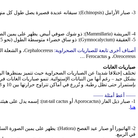
3- صبار الأرامل (Echinopsis): سيقانه عديدة قصيرة يصل طول كل منها 10 سم. ينمو بسرعة و ينتج أزهارا حمراء و برتقالية. يُنقل في الربيع من داخل المنزل إلى مكان أكثر ضوءاً و حرارة.
4- المريشة (Mammillaria): ذو شوك صوفي أبيض. يظهر على يمين الصورة السابقة.
5- العقيقة (Gymnocalycium): ذو ساق خضراء متوسطة الطول (نحو 15 سم) و يظهر بالصورة مطعّما على رأسه بصنف آخر من الصبار، أحمر اللون و خال من مادة الكلوروفيل.
أصناف أخرى تابعة للصباريات الصحراوية:
Cephalocereus، و الشعلة الفضية (Cleistocactus)، و صبار البراميل (Echinocactus)، و التين الشوكي (Prickly Pear –
Oreocereus، و Ferocactus …
صباريات الغابات
تختلف إختلافا شديدا عن الصباريات الصحراوية حيث تتميز بمنظرها الرائع 
بشكل جيد – رغم أنها من النباتات الإستوائية. تنمو صباريات الغابات في
بإستمرار حتى تظل رطبة. و تُزرع في أماكن تتراوح حرارتها بين 10 و 13 درجة مئوية و عندما تظهر براعمها يقل حاجتها للماء و يُستعاض عنه بالقليل من السماد و تُنقل إلى مكان أكثر دفئا.
—— أعط أمثلة ——
1- صبار ذيل الفار (Aporocactus أو rat-tail cactus): إسمه يدل على هيئته و يُزرع للزينة في مكان عال حيث تتدلى سيقانه التي يصل طولها لـ 1.8 متر، و يُزهر في الربيع أزهارا بلون القرنفل. و يظهر مثال عليه
هنا
.
2- الهاتيورا أو صبار عيد الفصح (ora
في الربيع.