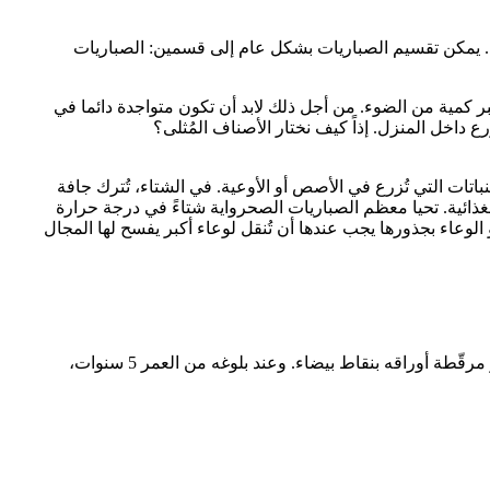
ء. يمكن تقسيم الصباريات بشكل عام إلى قسمين: الصباريات
ر كمية من الضوء. من أجل ذلك لابد أن تكون متواجدة دائما في
 داخل المنزل. إذاً كيف نختار الأصناف المُثلى؟
اتات التي تُزرع في الأصص أو الأوعية. في الشتاء، تُترك جافة
حيائها من جديد بالمواد الغذائية. تحيا معظم الصباريات الصحرواية شتاءً في درجة حرارة
يص أو الوعاء بجذورها يجب عندها أن تُنقل لوعاء أكبر يفسح لها المجال
1- الصبار النجمي (Astrophytum): بطيىء النمو، أصله من المكسيك، و ينمو إلى إرتفاع يترواح بين 10 و 30 سم. لونه أخضر مائل إلى الرمادي و مرقّطة أوراقه بنقاط بيضاء. وعند بلوغه من العمر 5 سنوات،