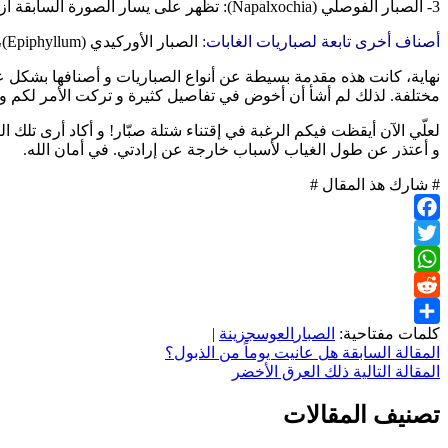
3- الصبار الفوصلي (Napalxochia): تظهر على يسار الصورة السابقة أزهاره الحمراء المتدلّية من سيقانه اللحميّة.
أصناف أخرى تابعة لصباريات الغابات:
الصبار الأوركيدي (Epiphyllum)، و الصبار المخلبي (Schlumbergera أو christmas cactus) …
نهاية، كانت هذه مقدمة بسيطة عن أنواع الصباريات و أصنافها بشكل عا
مختلفة. لذلك لم أشأ أن أخوض في تفاصيل كثيرة و تركت الأمر لكم و ل
لعلّي الآن أيقظت فيكم الرغبة في إقتناء شتلة صبّار! و أكاد أرى تلك ا
و أعتذر عن طول الغياب لأسباب خارجة عن إرادتي. في أمان الله.
# شارك هذ المقال #
Facebook
Twitter
WhatsApp
Reddit
كلمات مفتاحية:
الصبار
العوسج
زينة
|
Share
تصفّح
المقالة السابقة
هل عانيت يوماً من الذبول؟
المقالة التالية
ذلك العرق الأخضر
المقالات
تصنيف المقالات