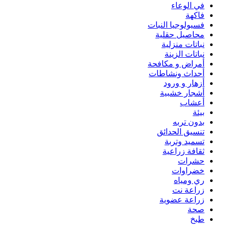
في الوعاء
فاكهة
فسيولوجيا النبات
محاصيل حقلية
نباتات منزلية
نباتات الزينة
أمراض و مكافحة
أحداث ونشاطات
أزهار و ورود
أشجار خشبية
أعشاب
بيئة
بدون تربه
تنسيق الحدائق
تسميد وتربة
ثقافة زراعية
حشرات
خضراوات
ري ومياه
زراعة نت
زراعة عضوية
صحة
طبخ