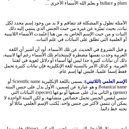
plum و bullace و يعلم الله الأسماء الأخرى …
الأمثلة تطول و المشكلة قد تتفاقم و لا بد من وجود إسم محدد لكل
نبات، بحيث تميّزه عن غيره من حيث الجنس الذي ينتمي إليه ذلك
النبات و من حيث الإسم الخاص به. من هنا إعتُمدت الأسماء اللاتينية
أو العلمية التي تطلق على النباتات في علم النبات.
و قبل الشروع في الحديث عن تلك الأسماء، أود أن أشير أن اللغة
العربية وجدت نفسها مضطرة لإستخدام تلك الأسماء رغم أنها لاتينية،
ذلك أن نباتات كثيرة جدا ليس لها أسماء أو دلائل لغوية في لغتنا
العربية. و كذلك الأمر بالنسبة للغة الإنكليزية فإن نباتات كثيرة تحمل
فقط إسما علميا، فليس لها إسم عام.
الإسم العلمي (اللاتيني):
يسمى باللغة الإنكليزية Scientific name أو
Botanical name و هو عبارة عن إسمين، الأول يدل على جنس النبتة
(genus) و الثاني يدل على صنفها أو نوعها (species). النباتات التي
تنتمي لنفس الجنس تحمل خصائص متشابهة. و لكن النبتة الواحدة لا
يمكن أن تنتمي لأكثر من جنس واحد. يُكتب الإسم العلمي مائلا أو
تحته خط دائما.
لنضرب مثلا بالأشجار التي تنتمي لجنس الفيكس (Ficus)، فإن منها