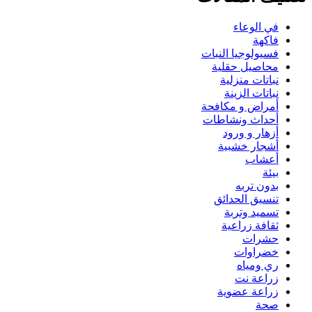
في الوعاء
فاكهة
فسيولوجيا النبات
محاصيل حقلية
نباتات منزلية
نباتات الزينة
أمراض و مكافحة
أحداث ونشاطات
أزهار و ورود
أشجار خشبية
أعشاب
بيئة
بدون تربه
تنسيق الحدائق
تسميد وتربة
ثقافة زراعية
حشرات
خضراوات
ري ومياه
زراعة نت
زراعة عضوية
صحة