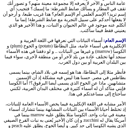
عامة الناس و الآخر لا يعرفه إلا مجموعة معينة منهم؟ و تصور أنك
تقف في المطار و يسألك ضابط الشرطة: ما إسمك؟ فتجيب: أي
إسم تريد؟ الإسم العلمي أم الإسم العام؟ هذا غريب طبعا، و أرجو أن
لا يفعلها أحدكم على سبيل التجربة مع ضابط الشرطة! إنما ما
أتكلم عنه موجود في عالم الحيوان و النبات، و هذا الأخير هو الذي
يعنيني فقط فيما سأكتب.
الإسم العام:
أسماء النباتات التي نعرفها في اللغة العربية و
الإنكليزية هي أسماء عامة، مثل البطاطا (potato) و الخوخ (plum) و
الكوسا (marrow) و غيرها من النباتات .. و لو دققنا في هذه الأسماء
سنجد أنها تختلف عادة من بلد لآخر أو من منطقة لأخرى، سواء فيما
بين البلدان العربية أو بين دول الغرب.
فأنظر مثلا إلى البطاطا، هذا هو إسمه في بلاد الشام، بينما يسمى
بطاطس في مصر. حسنا هذا ليس فيه مشكلة إذ أن الإسمين
متشابهين. ماذا عن الخوخ الذي يسمى أيضا البرقوق؟! أما الكوسا
فإنني متأكد أن له أسماء كثيرة في مختلف البدان العربية، لكنني
سأحتاج إلى مساعدتكم في هذا.
الأمر مشابه في اللغة الإنكليزية فيما يخص الأسماء العامة للنباتات،
إذ تختلط أحيانا الأسماء بين النباتات المشابهة بينما تتشارك أسماء
معينة في نبات واحد. الكوسا مثلا يطلق عليه marrow بينما في
أمريكا يقال له zucchini و إن كان الأخير يُعنى به نبات القرع الصيفي
الذي يشبه الكوسا إلى حد كبير. و أيضا الخوخ، يطلق عليه peach و