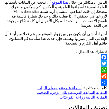
الناس. بإمكانك من خلال
هذا الموقع
أن تبحث عن النباتات بأسمائها
العامة لمعرفة أسماءها العلمية، و العكس. كم سيكون منظرك
مضحكا إن قلت لصاحب المشتل: أريد شتلة Malus domestica
لأزرعها في حديقتي؟! إذا فعلت ذلك و حدجك بنظرة قاسية فلا
تلومنّ إلا نفسك … و الحمد لله بكل الأحوال أن كلمة تفّاح موجودة
في اللغة العربية!
أخيرا، أخشى أن يكون من بين زوار الموقع من هم فعلا من أبناء آل
العلايلي التي إعتبرتها وهمية، فإن حدث هذا سأناشدكم التسامح،
فأنتم أهل الكرم و التضحية!
# شارك هذ المقال #
Facebook
Twitter
WhatsApp
Reddit
كلمات مفتاحية:
أسماء علمية
تعريف
علم النبات
|
Share
تصفّح
المقالة السابقة
القرنبيط: تلك الزهرة الضخمة
المقالة التالية
زراعة القرعيّات
المقالات
تصنيف المقالات