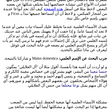
عشرات الأنواع التي تتشابه خصائصها إنما يختلف شكلها عن بعضه
البعض. لاحظ مثلا في أسفل
هذه الصفحة
كيف أنك تجد أنواعا عديدة
من أشجار الفيكس، و لاحظ أن أن أسماءها جميعها تبدأ بـ Ficus و
تنتهي بإسم خاص بكل نبتة.
تفيدك الأسماء العلمية عندما تختلط عليك أسماء نبات معين أو عندما
لا تجد له إسما عاما. و إذا خفت أن لا يفهمك بعض الناس عند حديثك
عن نبات غير شائع، فإنه بإمكانك أن تذكر إسمه في بلدك ثم تذكر
إسمه العلمي حتى تزيل كل إحتمالات عدم فهم ما ترمي إليه. ثم يأت
الزائر و ينسخ الإسم العلمي ثم يضعه في خانة البحث في غوغل
ليعرف عن ماذا تتكلم بالتحديد.
جرب البحث عن الإسم العلمي:
Malus domestica و شاركنا بالنتيجة.
و لو أردت أن أشبه هذا بأنفسنا، أقول مثلا أن “آل العلايلي” يمثّلون
جنسا معينا
من البشر، فهم يشتركون في خصائص معينة كالكرم و
التسامح و التضحية، و ينتمي إليهم أحمد و محمد و علي و عمر و كل
هؤلاء الأشخاص يختلفون عن بعضهم البعض بأشكالهم و صورهم، أي
أن كل منهم يمثل
نوعا مختلفا
من جنس آل العلايلي.
مشكلة الأسماء العلمية أنها صعبة الحفظ، إنما ليس من الصعب
معرفتها إذا تم البحث عنها. و مشكلتها أيضا أنها ليست شائعة بين