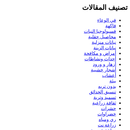
تصنيف المقالات
في الوعاء
فاكهة
فسيولوجيا النبات
محاصيل حقلية
نباتات منزلية
نباتات الزينة
أمراض و مكافحة
أحداث ونشاطات
أزهار و ورود
أشجار خشبية
أعشاب
بيئة
بدون تربه
تنسيق الحدائق
تسميد وتربة
ثقافة زراعية
حشرات
خضراوات
ري ومياه
زراعة نت