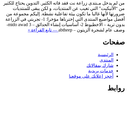
من لم يدخل مـنتدى زراعة نت فقد فاته الكثير. التدوين يحتاج للكثير
من “الأتيكيت” التي تغيب عن المنتديات، و لكن يبقى للمنتديات
ضرورتها لأنها غالبا ما تكون بيئة تفاعلية نشطة. إليكم مجموعة من
أفضل مواضيع المنتدى التي إخترناها مؤخرا: 1- تجربتي في الزراعة
بدون تربة – الاخطبوط 2- أساسيات إنشاء الحدائق – mido awad 3-
وصف عام لشجرة الزيتون – abtheep
— تابع القراءة »
صفحات
الرئيسية
المنتدى
شارك بمقالاتك
خدمات بريدية
أحجز إعلانك على موقعنا
روابط