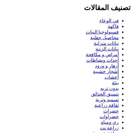
تصنيف المقالات
في الوعاء
فاكهة
فسيولوجيا النبات
محاصيل حقلية
نباتات منزلية
نباتات الزينة
أمراض و مكافحة
أحداث ونشاطات
أزهار و ورود
أشجار خشبية
أعشاب
بيئة
بدون تربه
تنسيق الحدائق
تسميد وتربة
ثقافة زراعية
حشرات
خضراوات
ري ومياه
زراعة نت