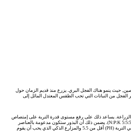
Cruciferae ). إسمه العلمي (Raphanus sativus). يعتقد أن مصدره هو الصين, حيث ينمو هناك الفجل البري. يزرع منذ قديم الزمان حول
بر الفجل من النباتات التي تحب الطقس المعتدل المائل إلى
 مسمدة بروث إحدى الحيوانات قبل 6 أسابيع على الأقل من موعد الزراعة. يساعد ذلك على رفع مستوى قدرة التربة على إمتصاص
المياه مما يؤثر إيجابا على المحصول. وقبل الزراعة مباشرة ينصح برش 100 غرام لكل متر مربع من السماد الإصطناعي ذات التركيبة التالية (5:5:5 N:P:K). يضمن ذلك أن البذور ستكون مدعومة بالعناصر
الأساسية التي تساعدها على النمو مباشرة. ومن الأشياء المعروفة عن الفجل أنه يتحمل حموضة التربة ولكن لا بجب أن تكون تسبة الأكسدة في التربة (PH) أقل من 5.5 والمزارع الذكي الذي يحب أن يقوم