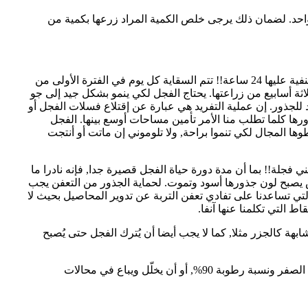
 واحد. لضمان ذلك يرجى خلص الكمية المراد زرعها بكمية من
هل نسيتم؟ ألن تسقوها؟ وجعلنا من الماء كل شيىء حي. ولكن إنتبهوا, لا يعني ذلك أن نغسل التربة بالماء ونفتح الحنفية عليها 24 ساعة!! تتم السقاية كل يوم في الفترة الأولى من
ع), و هناك بعض الأنواع التي تنضج بعد أقل من ثلاثة أسابيع من زراعتها. يحتاج الفجل لكي ينمو بشكل جيد إلى جو
لجذور. إن عملية التفريد هي عبارة عن إقتلاع فسلات الفجل أو
رها كلما تطلب منا الأمر تأمين مساحات أوسع بينها. الفجل
ها المجال لكي تنموا براحة, ولا تلوموني إن ماتت أو أنتجت
ني فجلة!! بما أن مدة دورة حياة الفجل قصيرة جدا, فإنه نادرا ما
ض يصبح لون جذورها أسود وتموت. لحماية الجذور من التعفن يجب
تي تساعدنا على تفادي تعفن التربة عن تدوير المحاصيل بحيث لا
 التي تكلمنا عنها آنفا.
ية المشابهة كالجزر مثلا, كما لا يجب أيضا أن يُترك الفجل حتى يُصبح
وما أدراك ما التسويق. الفجل يباع بعدة أشكال. يمكن أن يباع كما هو شرط أن يتم حفظه بأوراقه على درجة حرارة تساوي الصفر ونسبة رطوبة 90%, أو أن يخلّل ويباع في محالات