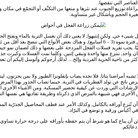
العناصر التي تنقصها.
عاة توزيع الحبوب عند نثرها و منعها من التكثّف أو التجمّع في مكان
غيرة الحجم وبأشكال غير متساوية.
زراعتها – إذا كان الطقس جافا و حارا. الفجل سريع النمو, فقد تستغرق فترة نموه (3 – 6 أسابي
ا. يجب تفريد فسلات الفجل المزدحة على بعضها و ذلك لضمان نمو جيد ل
ان واحد, ننتزع منها واحدة ونبقي إثنين. وكلما نمت الفسلات وكبرت جذو
كثر من ناحية الحرية الفردية وإلخ… لذلك أرجوكم وأتوسل إليكم أن تعطو
به أمراضنا بتاتا, فلا نجده يصاب بإنفلونزا الطيور ولا بمن يحزنون. ليت
رض ناتج عن تولد الفطريات في التربة. حينما تصاب الجذور بهذا المر
لإرشادات التي وردت عن كيفية تحضير المسكبة. ومن الأشياء الأخرى ال
أخرى فهي شبيهة بالمرض الذي ذكرناه وطريقة تفاديها هي نفسها النقاط
 الزرع), لا يجب أن تُنزع أوراقه بالكامل, وكذلك الأمر عند قطف المحاصيل الجذرّ
ي أكياس ورقية و توضع في البرّاد.
دعائكم.