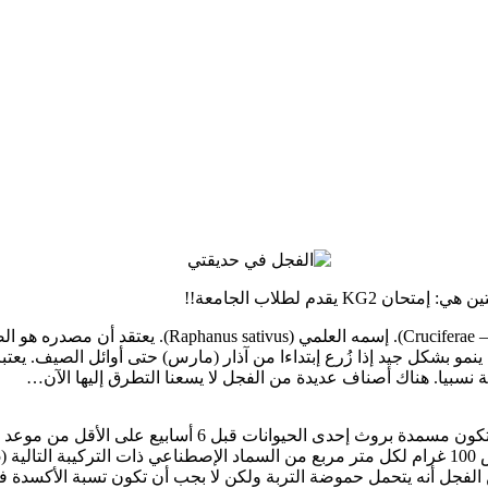
قدم لطلاب الجامعة!!
هو نبات عشبي من فصيلة الصليبيّات (– Brassicaceae
ينمو بشكل جيد إذا زُرع إبتداءا من آذار (مارس) حتى أوائل الصيف. يعت
ة نسبيا. هناك أصناف عديدة من الفجل لا يسعنا التطرق إليها الآن…
أولا يجب تحضير مسكبة لزراعة بذور الفجل ويجب أن تكون