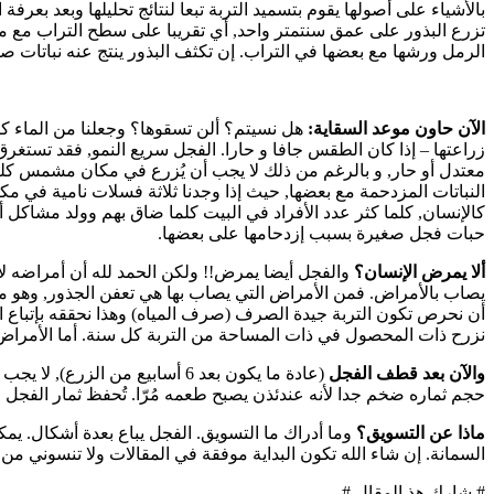
بالأشياء على أصولها يقوم بتسميد التربة تبعا لنتائج تحليلها وبعد بعرفة 
تزرع البذور على عمق سنتمتر واحد, أي تقريبا على سطح التراب مع مرا
الرمل ورشها مع بعضها في التراب. إن تكثف البذور ينتج عنه نباتات ص
الآن حاون موعد السقاية:
معتدل أو حار, و بالرغم من ذلك لا يجب أن يُزرع في مكان مشمس كليّ
النباتات المزدحمة مع بعضها, حيث إذا وجدنا ثلاثة فسلات نامية في مك
كالإنسان, كلما كثر عدد الأفراد في البيت كلما ضاق بهم وولد مشاكل أ
حبات فجل صغيرة بسبب إزدحامها على بعضها.
ألا يمرض الإنسان؟
والفجل أيضا يمرض!! ولكن الحمد لله أن أمراضه لا تش
يصاب بالأمراض. فمن الأمراض التي يصاب بها هي تعفن الجذور, وهو م
أن نحرص تكون التربة جيدة الصرف (صرف المياه) وهذا نحققه بإتباع ا
نزرح ذات المحصول في ذات المساحة من التربة كل سنة. أما الأمراض ال
والآن بعد قطف الفجل
(عادة ما يكون بعد 6 أسابيع من
حجم ثماره ضخم جدا لأنه عندئذن يصبح طعمه مُرّا. تُحفظ ثمار الفجل ف
ماذا عن التسويق؟
السمانة. إن شاء الله تكون البداية موفقة في المقالات ولا تنسوني من 
# شارك هذ المقال #