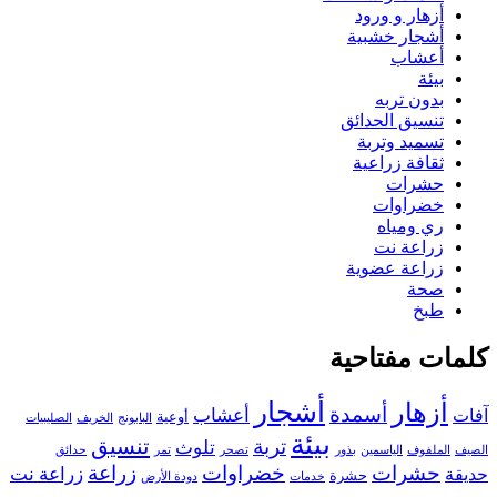
أزهار و ورود
أشجار خشبية
أعشاب
بيئة
بدون تربه
تنسيق الحدائق
تسميد وتربة
ثقافة زراعية
حشرات
خضراوات
ري ومياه
زراعة نت
زراعة عضوية
صحة
طبخ
كلمات مفتاحية
أزهار
أشجار
أسمدة
أعشاب
آفات
أوعية
البابونج
الخريف
الصليبيات
بيئة
تنسيق
تربة
تلوث
الصيف
الملفوف
الياسمين
بذور
تصحر
تمر
حدائق
حشرات
خضراوات
زراعة
زراعة نت
حديقة
حشرة
خدمات
دودة الأرض