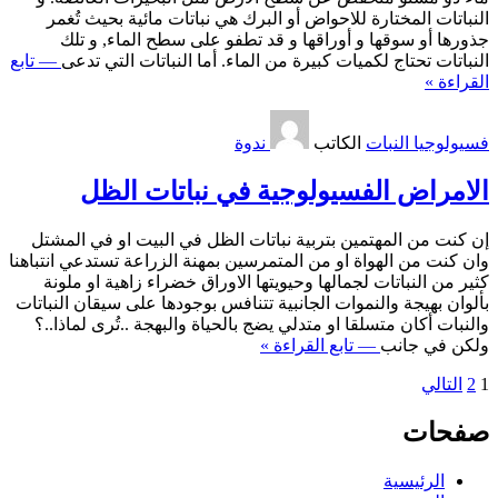
النباتات المختارة للاحواض أو البرك هي نباتات مائية بحيث تُغمر
جذورها أو سوقها و أوراقها و قد تطفو على سطح الماء, و تلك
النباتات تحتاج لكميات كبيرة من الماء. أما النباتات التي تدعى
— تابع
القراءة »
فسيولوجيا النبات
الكاتب
ندوة
الامراض الفسيولوجية في نباتات الظل
إن كنت من المهتمين بتربية نباتات الظل في البيت او في المشتل
وان كنت من الهواة او من المتمرسين بمهنة الزراعة تستدعي انتباهنا
كثير من النباتات لجمالها وحيويتها الاوراق خضراء زاهية او ملونة
بألوان بهيجة والنموات الجانبية تتنافس بوجودها على سيقان النباتات
والنبات أكان متسلقا او متدلي يضج بالحياة والبهجة ..تُرى لماذا..؟
ولكن في جانب
— تابع القراءة »
تعدد
1
2
التالي
صفحات
صفحات
المقالات
الرئيسية