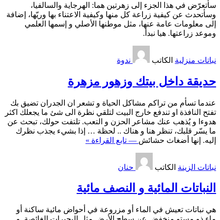
سأتعرّض في هذا الجزء إلى زهرتين هما: الهرجاية والسالفيا،
وسأتحدث عن كيفية زراعة كل منها وكيفية الاعتناء بها وريّها، إضافة
إلى معلومات عامة عنها، مثل موطنها الأصلي و إسمها العلمي
وموعد زراعتها. هيا نبدأ.
نباتات منزلية
الكاتب
ندوة
حديقة داخل بيتك وزهور مزهرة
عندما تسأم من تراكم مشاكل الحياة و تشعر ان الجدران تضيق بك
تفتح النافذة او تندفع خارج البيت لتلقي نظرة الى شئ ما يجعلك اكثر
هدوءا و يُذهب عنك مشاعر الحزن و التعب. تلتفت حولك، تبحث عن
ما يسّر قلبك، تنظر هنا و هناك .. لحظة … إذا بشيء يجذب نظرك
إليه. إنها أضغاث حشائش
— تابع القراءة »
نباتات الزينة
الكاتب
حنان
النباتات المائية و النصف مائية
هي نباتات تعيش في الماء أو مزروعة في أحواض مائية ساكنة أو
ماء ذو مستو منخفض عن سطح الأرض مثل البحيرات الغائصة. و