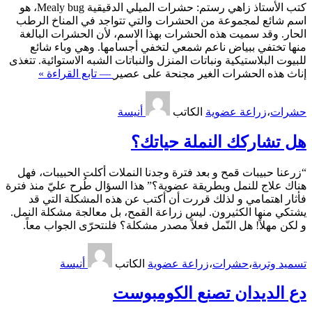
كتب الأستاذ زاهي رستم: حشرات الميلي الدقيقية Mealy bug، هو
اسم شائع لمجموعة من الحشرات والتي تتواجد في المناخ الرطب
الحار. وقد سميت هذه الحشرات بهذا الاسم، لأن الحشرات البالغة
منها تختفي ببياض ناعم شمعي لتخفي أجسامها. وهي وباء شائع
للبيوت البلاستيكية ونباتات المنزل والنباتات الشبه الاستوائية. تتغذى
إناث هذه الحشرات الغير مجنحة على عصير
— تابع القراءة »
حشرات
،
زراعة عضوية
الكاتب
أنيسة
هل تشاركك النملة حياتك؟
“زرعنا حبيبات قمح و بعد فترة وجدنا النملات أكلت الحبيبات، فهل
هناك علاج للنمل وبطريقة عضوية؟” هذا السؤال طُرح عليّ منذ فترة
فأثار اهتمامي و لذلك قررت أن أكتب عن هذه المشكلة التي قد
يشتكي منها الكثيرون. ليس زراعة القمح، بل معالجة مشكلة النمل.
و لكن مهلاً! هل النّمل فعلاً مصدر مشكلة؟ فلنتحرّى الجواب معاً.
تسميد وتربة
،
حشرات
،
زراعة عضوية
الكاتب
أنيسة
دع الديدان تصنع الكومبوست