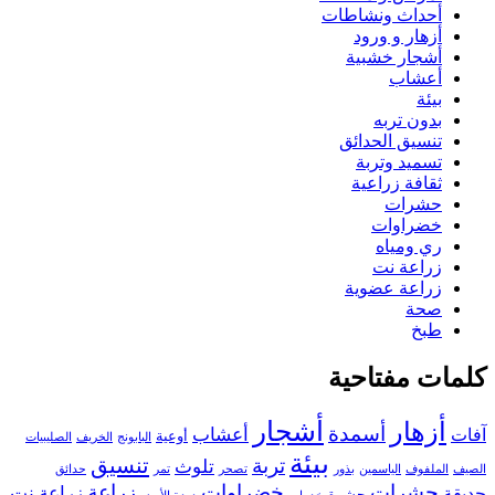
أحداث ونشاطات
أزهار و ورود
أشجار خشبية
أعشاب
بيئة
بدون تربه
تنسيق الحدائق
تسميد وتربة
ثقافة زراعية
حشرات
خضراوات
ري ومياه
زراعة نت
زراعة عضوية
صحة
طبخ
كلمات مفتاحية
أزهار
أشجار
أسمدة
أعشاب
آفات
أوعية
البابونج
الخريف
الصليبيات
بيئة
تنسيق
تربة
تلوث
الصيف
الملفوف
الياسمين
بذور
تصحر
تمر
حدائق
حشرات
خضراوات
زراعة
زراعة نت
حديقة
حشرة