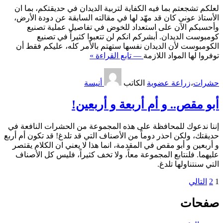
لعلكم تشجعتم بما فيه الكفاية لتربية الديدان في حديقتكم، بما ان
الأستاذ عوني كان قد مهّد لها في مقالته السابقة عن دودة الأرض،
وأحسبكم الآن على استعداد للخوض في تفاصيل عملية تصنيع
كومبوست الديدان. أبشركم انكم لن تتعبوا كثيراً في تصنيع
الكومبوست لأن الديدان نفسها ستهتم بالأمر كله، عليكم فقط أن
توفروا لها المواد اللازمة
— تابع القراءة »
حشرات
،
زراعة عضوية
الكاتب
أنيسة
أبو مقص.. و أم أربعة و أربعين!
إننا ندعوك للمحافظة على هذه المجموعة من الحشرات النافعة في
حديقتك، ولكن احذر دوماً من الأصناف التي قد تلدغ! قد تكون أم أربع
و أربعين و أبو مقص في المقدمة، انما هذا لا يعني ان الكلام يقتصر
عليهما. فلنتابع المجموعة معاً، ولا تخف كثيراً، فليس كل الأصناف
التي سنتناولها تلدغ.
تعدد
1
2
التالي
صفحات
صفحات
المقالات