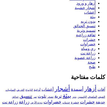
أزهار و ورود
أشجار خشبية
أعشاب
بيئة
بدون تربه
تنسيق الحدائق
تسميد وتربة
ثقافة زراعية
حشرات
خضراوات
ري ومياه
زراعة نت
زراعة عضوية
صحة
طبخ
كلمات مفتاحية
أزهار
أشجار
أسمدة
أعشاب
آفات
أوعية
البابونج
الخريف
الصليبيات
بيئة
تنسيق
تربة
تلوث
الصيف
الملفوف
الياسمين
بذور
تصحر
تمر
حدائق
حشرات
خضراوات
زراعة
زراعة نت
حديقة
حشرة
خدمات
دودة الأرض