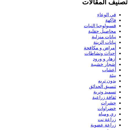
تصنيف المقالات
في الوعاء
فاكهة
فسيولوجيا النبات
محاصيل حقلية
نباتات منزلية
نباتات الزينة
أمراض و مكافحة
أحداث ونشاطات
أزهار و ورود
أشجار خشبية
أعشاب
بيئة
بدون تربه
تنسيق الحدائق
تسميد وتربة
ثقافة زراعية
حشرات
خضراوات
ري ومياه
زراعة نت
زراعة عضوية