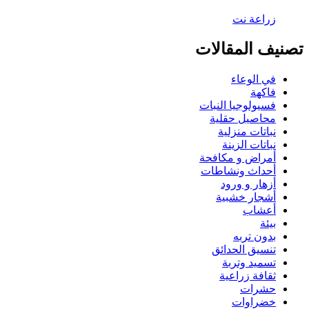
تصنيف المقالات
في الوعاء
فاكهة
فسيولوجيا النبات
محاصيل حقلية
نباتات منزلية
نباتات الزينة
أمراض و مكافحة
أحداث ونشاطات
أزهار و ورود
أشجار خشبية
أعشاب
بيئة
بدون تربه
تنسيق الحدائق
تسميد وتربة
ثقافة زراعية
حشرات
خضراوات