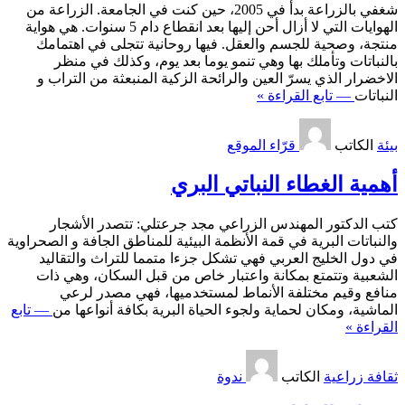
شغفي بالزراعة بدأ في 2005، حين كنت في الجامعة. الزراعة من
الهوايات التي لا أزال أحن إليها بعد انقطاع دام 5 سنوات. هي هواية
منتجة، وصحية للجسم والعقل. فيها روحانية تتجلى في اهتمامك
بالنباتات وتأملك بها وهي تنمو يوما بعد يوم، وكذلك في منظر
الاخضرار الذي يسرّ العين والرائحة الزكية المنبعثة من التراب و
النباتات
— تابع القراءة »
بيئة
الكاتب
قرّاء الموقع
أهمية الغطاء النباتي البري
كتب الدكتور المهندس الزراعي مجد جرعتلي: تتصدر الأشجار
والنباتات البرية في قمة الأنظمة البيئية للمناطق الجافة و الصحراوية
في دول الخليج العربي فهي تشكل جزءا متمما للتراث والتقاليد
الشعبية وتتمتع بمكانة واعتبار خاص من قبل السكان، وهي ذات
منافع وقيم مختلفة الأنماط لمستخدميها، فهي مصدر لرعي
الماشية، ومكان لحماية ولجوء الحياة البرية بكافة أنواعها من
— تابع
القراءة »
ثقافة زراعية
الكاتب
ندوة