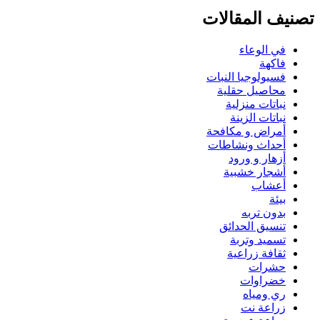
تصنيف المقالات
في الوعاء
فاكهة
فسيولوجيا النبات
محاصيل حقلية
نباتات منزلية
نباتات الزينة
أمراض و مكافحة
أحداث ونشاطات
أزهار و ورود
أشجار خشبية
أعشاب
بيئة
بدون تربه
تنسيق الحدائق
تسميد وتربة
ثقافة زراعية
حشرات
خضراوات
ري ومياه
زراعة نت