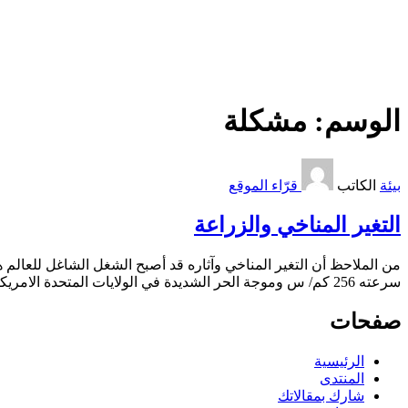
الوسم:
مشكلة
بيئة
الكاتب
قرّاء الموقع
التغير المناخي والزراعة
من الملاحظ أن التغير المناخي وآثاره قد أصبح الشغل الشاغل للعالم 
سرعته 256 كم/ س وموجة الحر الشديدة في الولايات المتحدة الامريكيه, وغيرها من المظاهر كلها مؤشرات على حدوث التغير المناخي. وقد عقد مجلس الامن الدولي اول
صفحات
الرئيسية
المنتدى
شارك بمقالاتك