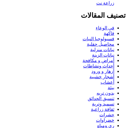
تصنيف المقالات
في الوعاء
فاكهة
فسيولوجيا النبات
محاصيل حقلية
نباتات منزلية
نباتات الزينة
أمراض و مكافحة
أحداث ونشاطات
أزهار و ورود
أشجار خشبية
أعشاب
بيئة
بدون تربه
تنسيق الحدائق
تسميد وتربة
ثقافة زراعية
حشرات
خضراوات
ري ومياه