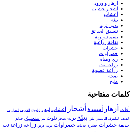
أزهار و ورود
أشجار خشبية
أعشاب
بيئة
بدون تربه
تنسيق الحدائق
تسميد وتربة
ثقافة زراعية
حشرات
خضراوات
ري ومياه
زراعة نت
زراعة عضوية
صحة
طبخ
كلمات مفتاحية
أزهار
أشجار
أسمدة
أعشاب
آفات
أوعية
البابونج
الخريف
الصليبيات
بيئة
تنسيق
تربة
تلوث
الصيف
الملفوف
الياسمين
بذور
تصحر
تمر
حدائق
حشرات
خضراوات
زراعة
زراعة نت
حديقة
حشرة
خدمات
دودة الأرض