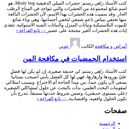
كتب الأستاذ زاهي رستم: حشرات الميلي الدقيقية Mealy bug، هو
اسم شائع لمجموعة من الحشرات والتي تتواجد في المناخ الرطب
الحار. وقد سميت هذه الحشرات بهذا الاسم، لأن الحشرات البالغة
منها تختفي ببياض ناعم شمعي لتخفي أجسامها. وهي وباء شائع
للبيوت البلاستيكية ونباتات المنزل والنباتات الشبه الاستوائية. تتغذى
إناث هذه الحشرات الغير مجنحة على عصير
— تابع القراءة »
أمراض و مكافحة
الكاتب
عوني
استخدام الحمضيات في مكافحة المن
كتب الأستاذ زاهي رستم: لي حديقة صغيرة، إن لم يكن لها فضل
عليّ بورودها وأزهارها، فهي لها كل الفضل بأنني أصبحت بستانياً
يسعى لأن يكون جيداً، من مبدأ الحاجة أم الاختراع. وبسبب امتلاكي
لمقومات البحث العلمي، بدأت بالبحث عن حلول لمشاكلي الصغيرة
(على مستوى حديقتي)، وضمن شروط حددتها مسبقاً، تندرج بأن
تكون الحلول واقعية، واقتصادية،
— تابع القراءة »
صفحات
الرئيسية
المنتدى