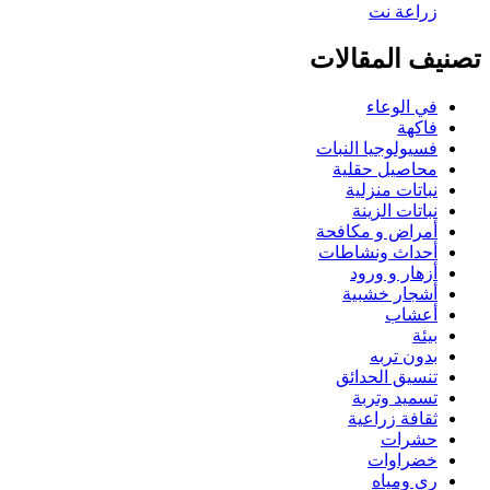
تصنيف المقالات
في الوعاء
فاكهة
فسيولوجيا النبات
محاصيل حقلية
نباتات منزلية
نباتات الزينة
أمراض و مكافحة
أحداث ونشاطات
أزهار و ورود
أشجار خشبية
أعشاب
بيئة
بدون تربه
تنسيق الحدائق
تسميد وتربة
ثقافة زراعية
حشرات
خضراوات
ري ومياه