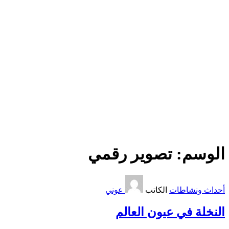
الوسم:
تصوير رقمي
أحداث ونشاطات
الكاتب
عوني
النخلة في عيون العالم