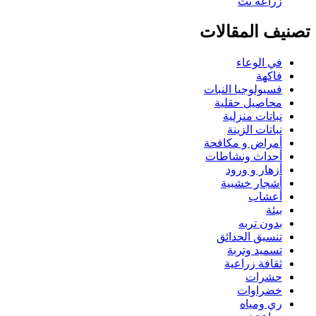
تصنيف المقالات
في الوعاء
فاكهة
فسيولوجيا النبات
محاصيل حقلية
نباتات منزلية
نباتات الزينة
أمراض و مكافحة
أحداث ونشاطات
أزهار و ورود
أشجار خشبية
أعشاب
بيئة
بدون تربه
تنسيق الحدائق
تسميد وتربة
ثقافة زراعية
حشرات
خضراوات
ري ومياه