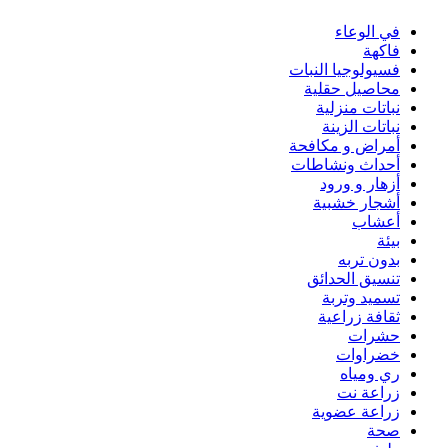
في الوعاء
فاكهة
فسيولوجيا النبات
محاصيل حقلية
نباتات منزلية
نباتات الزينة
أمراض و مكافحة
أحداث ونشاطات
أزهار و ورود
أشجار خشبية
أعشاب
بيئة
بدون تربه
تنسيق الحدائق
تسميد وتربة
ثقافة زراعية
حشرات
خضراوات
ري ومياه
زراعة نت
زراعة عضوية
صحة