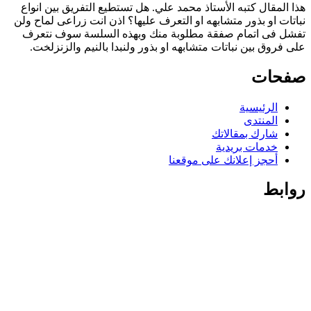
هذا المقال كتبه الأستاذ محمد علي. هل تستطيع التفريق بين انواع
نباتات او بذور متشابهه او التعرف عليها؟ اذن انت زراعى لماح ولن
تفشل فى اتمام صفقة مطلوبة منك وبهذه السلسة سوف نتعرف
على فروق بين نباتات متشابهه او بذور ولنبدا بالنيم والزنزلخت.
صفحات
الرئيسية
المنتدى
شارك بمقالاتك
خدمات بريدية
أحجز إعلانك على موقعنا
روابط